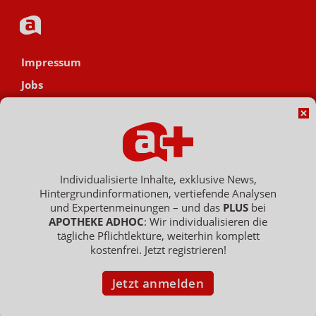
Impressum
Jobs
Datenschutz
AGB
Netiquette
Hinweisgebersystem
Individualisierte Inhalte, exklusive News,
Hintergrundinformationen, vertiefende Analysen
Vertrag widerrufen
und Expertenmeinungen – und das
PLUS
bei
APOTHEKE ADHOC
: Wir individualisieren die
tägliche Pflichtlektüre, weiterhin komplett
kostenfrei. Jetzt registrieren!
Copyright © 2007 - 2026 , APOTHEKE ADHOC ist ein Dienst der ELPATO
Medien GmbH / Franz-Ehrlich-Str. 12 / 12489 Berlin
Geschäftsführer: Patrick Hollstein, Thomas Bellartz / Amtsgericht Berlin
Jetzt anmelden
Charlottenburg / HRB 204 379 B