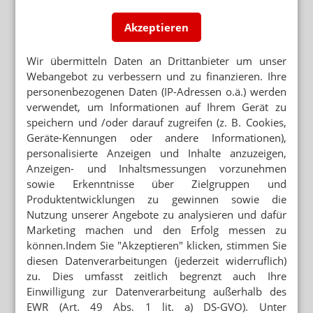
Akzeptieren
Mehr zum Thema
Wir übermitteln Daten an Drittanbieter um unser
REFORM DES NACHRICHTENDIENSTRECHTS
Webangebot zu verbessern und zu finanzieren. Ihre
Schutzniveau für Apotheken unzureichend
personenbezogenen Daten (IP-Adressen o.ä.) werden
verwendet, um Informationen auf Ihrem Gerät zu
„DAFÜR BRAUCHEN WIR APOTHEKEN“
Inhaberin: „Bei Angst hilft kein Online-Warenkorb“
speichern und /oder darauf zugreifen (z. B. Cookies,
Geräte-Kennungen oder andere Informationen),
ABNEHMSPRITZEN
personalisierte Anzeigen und Inhalte anzuzeigen,
Irreführende Werbung: Novo Nordisk verklagt Lilly
Anzeigen- und Inhaltsmessungen vorzunehmen
sowie Erkenntnisse über Zielgruppen und
Produktentwicklungen zu gewinnen sowie die
Mehr aus Ressort
Nutzung unserer Angebote zu analysieren und dafür
ADHOC24 VOM 19.12.25
Marketing machen und den Erfolg messen zu
Reform passiert Kabinett / Neue Welle von
können.Indem Sie "Akzeptieren" klicken, stimmen Sie
Rezeptfälschungen / 20.000 Euro Schaden / dm-med
diesen Datenverarbeitungen (jederzeit widerruflich)
gestartet
zu. Dies umfasst zeitlich begrenzt auch Ihre
Einwilligung zur Datenverarbeitung außerhalb des
ADHOC24 VOM 18.12.2025
EWR (Art. 49 Abs. 1 lit. a) DS-GVO). Unter
Frauwallner: Keine Zusammenarbeit mit dm / Caprelsa-