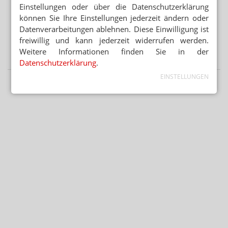
Einstellungen oder über die Datenschutzerklärung
Rezepte gefälscht / Appell an Merz / Fixum rauf
können Sie Ihre Einstellungen jederzeit ändern oder
Datenverarbeitungen ablehnen. Diese Einwilligung ist
ADHOC24 VOM 17.12.2025
ApoVWG passiert Kabinett / Abda ist enttäuscht / EuGH
freiwillig und kann jederzeit widerrufen werden.
prüft OTC-Versandverbot / Clip statt Blackout
Weitere Informationen finden Sie in der
Datenschutzerklärung
.
EINSTELLUNGEN