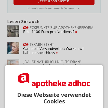
Jetzt abonnieren
Hinweis zum Newsletter & Datenschutz
Lesen Sie auch
ECKPUNKTE ZUR APOTHEKENREFORM
Bald 1100 Euro pro Notdienst?
TERMIN STEHT
Cannabis-Versandverbot: Warken will
Kabinettsbeschluss
„DA IST NATÜRLICH NICHTS DRAN“
Paracetamol: BfArM widerspricht Trump
VOR DEM VERPFLICHTENDEN START
ePA: Jede fünfte Praxis nicht bereit
Diese Webseite verwendet
SYSTEMZENTRALE FRAGT ZWEIMAL AN
Easy will Filialleiterin in Nachbar-Apotheke
Cookies
abwerben