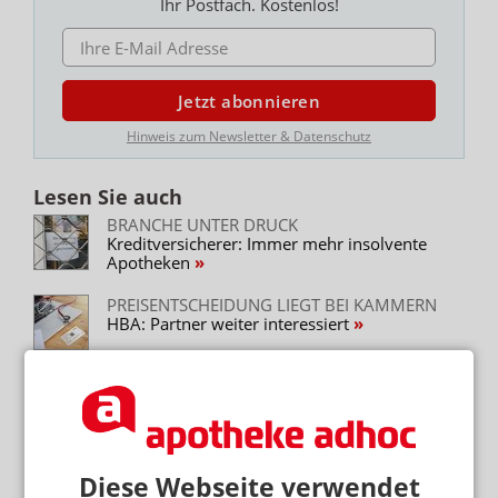
Ihr Postfach. Kostenlos!
E-MAIL ADRESSE
Jetzt abonnieren
Hinweis zum Newsletter & Datenschutz
Lesen Sie auch
BRANCHE UNTER DRUCK
Kreditversicherer: Immer mehr insolvente
Apotheken
PREISENTSCHEIDUNG LIEGT BEI KAMMERN
HBA: Partner weiter interessiert
NACH BGH-URTEIL
Statt Skonto: Die Stellschrauben der
Großhändler
FREMDBESITZ RUNTER, MEHRBESITZ RAUF
Österreichs Apothekenreform: Mehr Filialen,
Diese Webseite verwendet