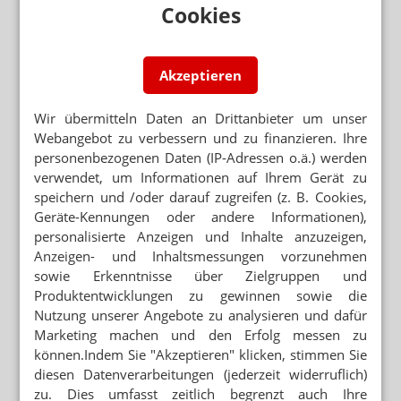
längere Öffnungszeiten
Cookies
BEREITS 11.000 ANMELDUNGEN
APOTHEKENTOUR: Jetzt Tickets sichern!
Akzeptieren
Wir übermitteln Daten an Drittanbieter um unser
Webangebot zu verbessern und zu finanzieren. Ihre
Mehr zum Thema
personenbezogenen Daten (IP-Adressen o.ä.) werden
JAHRELANGER RECHTSSTREIT
verwendet, um Informationen auf Ihrem Gerät zu
Talkum-Klagen: J&J will milliardenschweren Vergleich
speichern und /oder darauf zugreifen (z. B. Cookies,
Geräte-Kennungen oder andere Informationen),
„ERFOLGREICHSTE IM KABINETT“
personalisierte Anzeigen und Inhalte anzuzeigen,
Sorge als Bauernopfer? Kritik am Schenderlein-Abzug
Anzeigen- und Inhaltsmessungen vorzunehmen
ORDNUNGSWIDRIGKEITSVERFAHREN
sowie Erkenntnisse über Zielgruppen und
T-Rezept: Bis zu 25.000 Euro Bußgeld für Apotheken
Produktentwicklungen zu gewinnen sowie die
Nutzung unserer Angebote zu analysieren und dafür
Marketing machen und den Erfolg messen zu
Mehr aus Ressort
können.Indem Sie "Akzeptieren" klicken, stimmen Sie
ADHOC24 VOM 19.12.25
diesen Datenverarbeitungen (jederzeit widerruflich)
Reform passiert Kabinett / Neue Welle von
zu. Dies umfasst zeitlich begrenzt auch Ihre