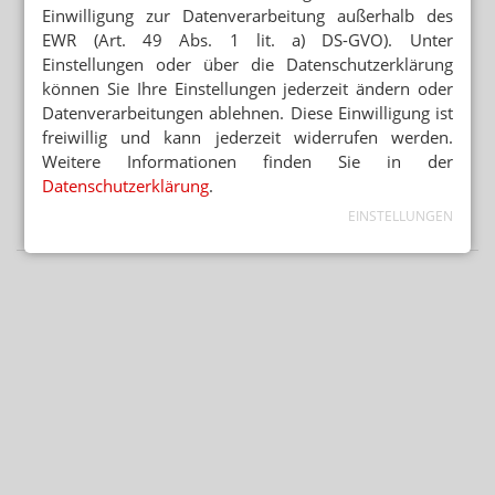
Rezeptfälschungen / 20.000 Euro Schaden / dm-med
Einwilligung zur Datenverarbeitung außerhalb des
gestartet
EWR (Art. 49 Abs. 1 lit. a) DS-GVO). Unter
Einstellungen oder über die Datenschutzerklärung
ADHOC24 VOM 18.12.2025
können Sie Ihre Einstellungen jederzeit ändern oder
Frauwallner: Keine Zusammenarbeit mit dm / Caprelsa-
Datenverarbeitungen ablehnen. Diese Einwilligung ist
Rezepte gefälscht / Appell an Merz / Fixum rauf
freiwillig und kann jederzeit widerrufen werden.
Weitere Informationen finden Sie in der
ADHOC24 VOM 17.12.2025
Datenschutzerklärung
.
ApoVWG passiert Kabinett / Abda ist enttäuscht / EuGH
prüft OTC-Versandverbot / Clip statt Blackout
EINSTELLUNGEN