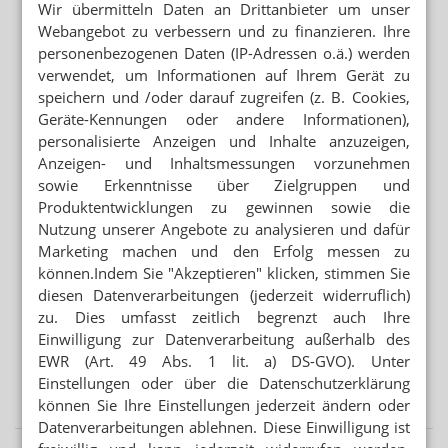
Wir übermitteln Daten an Drittanbieter um unser
Inhaberin: „Bei Angst hilft kein Online-Warenkorb“
Webangebot zu verbessern und zu finanzieren. Ihre
personenbezogenen Daten (IP-Adressen o.ä.) werden
ABNEHMSPRITZEN
verwendet, um Informationen auf Ihrem Gerät zu
Irreführende Werbung: Novo Nordisk verklagt Lilly
speichern und /oder darauf zugreifen (z. B. Cookies,
Geräte-Kennungen oder andere Informationen),
Mehr aus Ressort
personalisierte Anzeigen und Inhalte anzuzeigen,
Anzeigen- und Inhaltsmessungen vorzunehmen
ADHOC24 VOM 19.12.25
Reform passiert Kabinett / Neue Welle von
sowie Erkenntnisse über Zielgruppen und
Rezeptfälschungen / 20.000 Euro Schaden / dm-med
Produktentwicklungen zu gewinnen sowie die
gestartet
Nutzung unserer Angebote zu analysieren und dafür
Marketing machen und den Erfolg messen zu
ADHOC24 VOM 18.12.2025
können.Indem Sie "Akzeptieren" klicken, stimmen Sie
Frauwallner: Keine Zusammenarbeit mit dm / Caprelsa-
diesen Datenverarbeitungen (jederzeit widerruflich)
Rezepte gefälscht / Appell an Merz / Fixum rauf
zu. Dies umfasst zeitlich begrenzt auch Ihre
Einwilligung zur Datenverarbeitung außerhalb des
ADHOC24 VOM 17.12.2025
EWR (Art. 49 Abs. 1 lit. a) DS-GVO). Unter
ApoVWG passiert Kabinett / Abda ist enttäuscht / EuGH
Einstellungen oder über die Datenschutzerklärung
prüft OTC-Versandverbot / Clip statt Blackout
können Sie Ihre Einstellungen jederzeit ändern oder
Datenverarbeitungen ablehnen. Diese Einwilligung ist