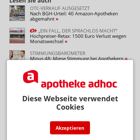
Lesen Sie auch
OTC-VERKAUF AUSGESETZT
Nach BGH-Urteil: 40 Amazon-Apotheken
abgemahnt
„EIN FALL, DER SPRACHLOS MACHT“
Hochpreiser-Retax: 1500 Euro Verlust wegen
Monatswechsel
STIMMUNGSBAROMETER
Minus 48: Miese Stimmung bei Apothekern
PRÜFUNG DER LANR
Wegen Rezeptfälschungen: Apotheker
entwickelt Tool
Diese Webseite verwendet
Cookies
Mehr zum Thema
REFORM DES NACHRICHTENDIENSTRECHTS
Schutzniveau für Apotheken unzureichend
Akzeptieren
„DAFÜR BRAUCHEN WIR APOTHEKEN“