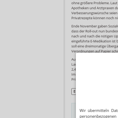
ohne größere Probleme. Laut 
Apotheken und Arztpraxen dur
Verbesserungswünsche seien b
Privatrezepte können noch nic
Ende November gaben Sozialv
dass der Roll-out nun bundesw
nach und nach die nötigen Up
eingeführte E-Medikation ist 
soll eine dreimonatige Überg
Verordnungen auf Papier schr
Auch bei den Entwicklungskos
Laut Sozialversicherungsverba
2,4 Millionen Euro. Hinzu käm
Implementierungskosten in P
Primärsystemhersteller.
E-Rezept
Wir übermitteln Dat
personenbezogenen 