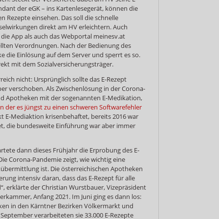
ndant der eGK – ins Kartenlesegerät, können die
en Rezepte einsehen. Das soll die schnelle
elwirkungen direkt am HV erleichtern. Auch
die App als auch das Webportal meinesv.at
stellten Verordnungen. Nach der Bedienung des
e die Einlösung auf dem Server und sperrt es so.
rekt mit dem Sozialversicherungsträger.
rreich nicht: Ursprünglich sollte das E-Rezept
ber verschoben. Als Zwischenlösung in der Corona-
nd Apotheken mit der sogenannten E-Medikation,
in der es jüngst zu einen schweren Softwarefehler
kt E-Mediaktion krisenbehaftet, bereits 2016 war
tet, die bundesweite Einführung war aber immer
rtete dann dieses Frühjahr die Erprobung des E-
„Die Corona-Pandemie zeigt, wie wichtig eine
übermittlung ist. Die österreichischen Apotheken
erung intensiv daran, dass das E-Rezept für alle
“, erklärte der Christian Wurstbauer, Vizepräsident
erkammer, Anfang 2021. Im Juni ging es dann los:
ken in den Kärntner Bezirken Völkermarkt und
is September verarbeiteten sie 33.000 E-Rezepte