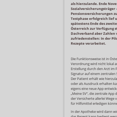
als hierzulande. Ende Nov
Sozialversicherungsträger 
Pensionsversicherungen 
Testphase erfolgreich lief
spätestens Ende des zweite
Österreich zur Verfügung s
Dachverband aber Zahlen vo
zufriedenstellen: In der P
Rezepte verarbeitet.
Die Funktionsweise ist in Öst
Verordnung wird nicht lokal 
Erstellung durch den Arzt im
Signatur auf einem zentralen
Der Patient erhält wie hierzu
oder als Ausdruck erhalten k
eigens eine neue App entwicke
„Meine SV“, die zentrale App d
der Versicherte allerlei Weg
für Hilfsmittel erledigen könn
In der Apotheke wird dann wi
das Rezept kann bedient werd