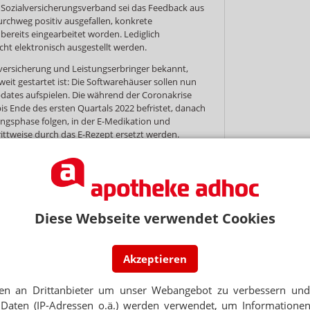
Sozialversicherungsverband sei das Feedback aus
chweg positiv ausgefallen, konkrete
ereits eingearbeitet worden. Lediglich
ht elektronisch ausgestellt werden.
ersicherung und Leistungserbringer bekannt,
eit gestartet ist: Die Softwarehäuser sollen nun
dates aufspielen. Die während der Coronakrise
bis Ende des ersten Quartals 2022 befristet, danach
angsphase folgen, in der E-Medikation und
ittweise durch das E-Rezept ersetzt werden.
ten bewegt sich Österreich in anderen Sphären:
nd kostete die Entwicklung der Infrastruktur rund
en rund 4 Millionen Euro für die
raxen und Apotheken sowie Subventionen für die
Diese Webseite verwendet Cookies
Akzeptieren
en an Drittanbieter um unser Webangebot zu verbessern und 
NEWSLETTER
Daten (IP-Adressen o.ä.) werden verwendet, um Informationen