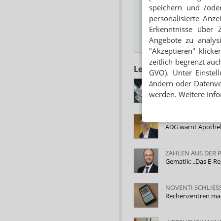
Das Wichtigste des
speichern und /oder
personalisierte Anz
E-MAIL ADRESSE
Erkenntnisse über 
Angebote zu analys
Hinweis
"Akzeptieren" klicke
zeitlich begrenzt auc
Lesen Sie auch
GVO). Unter Einstel
BLUTVERDÜNNER 
ändern oder Datenver
E-Akte: Apothekens
werden. Weitere Info
SOFTWAREHAUS K
ADG warnt Apothek
ZAHLEN AUS DER 
Gematik: „Das E-Re
NOVENTI SCHLIES
Rechenzentren ma