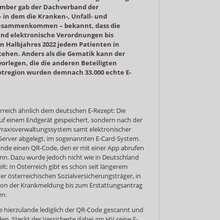
ember gab der Dachverband der
– in dem die Kranken-, Unfall- und
zusammenkommen – bekannt, dass die
 und elektronische Verordnungen bis
n Halbjahres 2022 jedem Patienten in
tehen. Anders als die Gematik kann der
rlegen, die die anderen Beteiligten
ilotregion wurden demnach 33.000 echte E-
erreich ähnlich dem deutschen E-Rezept: Die
auf einem Endgerät gespeichert, sondern nach der
 Praxisverwaltungssystem samt elektronischer
 Server abgelegt, im sogenannten E-Card-System.
lande einen QR-Code, den er mit einer App abrufen
ann. Dazu wurde jedoch nicht wie in Deutschland
lt: In Österreich gibt es schon seit längerem
er österreichischen Sozialversicherungsträger, in
e von der Krankmeldung bis zum Erstattungsantrag
en.
e hierzulande lediglich der QR-Code gescannt und
en. Steckt der Versicherte dabei am HV seine E-