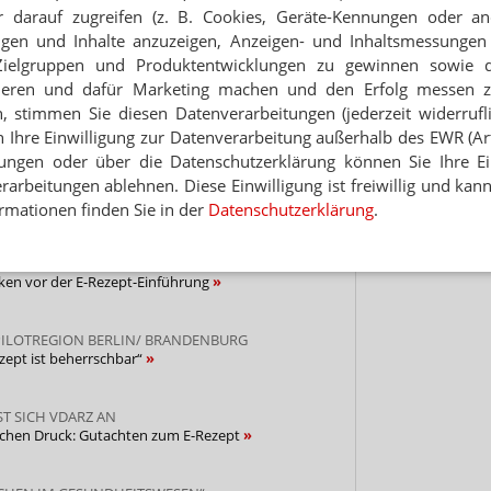
 Tages direkt in Ihr Postfach. Kostenlos!
 darauf zugreifen (z. B. Cookies, Geräte-Kennungen oder an
eigen und Inhalte anzuzeigen, Anzeigen- und Inhaltsmessung
Jetzt
Zielgruppen und Produktentwicklungen zu gewinnen sowie 
abonnieren
ieren und dafür Marketing machen und den Erfolg messen 
 zum Newsletter & Datenschutz
n, stimmen Sie diesen Datenverarbeitungen (jederzeit widerrufl
h Ihre Einwilligung zur Datenverarbeitung außerhalb des EWR (Art.
lungen oder über die Datenschutzerklärung können Sie Ihre Ein
UND INSULIN BETROFFEN
arbeitungen ablehnen. Diese Einwilligung ist freiwillig und kann
oftware sorgt für tausendfache Dosierungsfehler
rmationen finden Sie in der
Datenschutzerklärung
.
ANN ABRECHNUNG NICHT GARANTIEREN
en vor der E-Rezept-Einführung
PILOTREGION BERLIN/ BRANDENBURG
zept ist beherrschbar“
ST SICH VDARZ AN
chen Druck: Gutachten zum E-Rezept