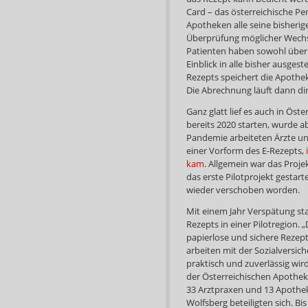
Card – das österreichische Pe
Apotheken alle seine bisherig
Überprüfung möglicher Wechs
Patienten haben sowohl über 
Einblick in alle bisher ausge
Rezepts speichert die Apothek
Die Abrechnung läuft dann di
Ganz glatt lief es auch in Öste
bereits 2020 starten, wurde a
Pandemie arbeiteten Ärzte u
einer Vorform des E-Rezepts,
kam
. Allgemein war das Proje
das erste Pilotprojekt gestar
wieder verschoben worden.
Mit einem Jahr Verspätung sta
Rezepts in einer Pilotregion. 
papierlose und sichere Rezept
arbeiten mit der Sozialversich
praktisch und zuverlässig wird
der Österreichischen Apothek
33 Arztpraxen und 13 Apothe
Wolfsberg beteiligten sich. B