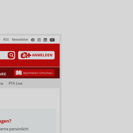
e
RSS
Newsletter
ANMELDEN
Apotheken Umschau
ARE
ma
PTA Live
agen?
gerne persönlich!