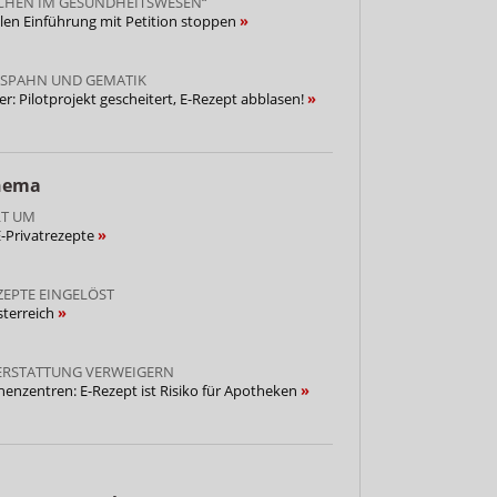
CHEN IM GESUNDHEITSWESEN“
llen Einführung mit Petition stoppen
 SPAHN UND GEMATIK
r: Pilotprojekt gescheitert, E-Rezept abblasen!
Thema
LT UM
E-Privatrezepte
ZEPTE EINGELÖST
sterreich
ERSTATTUNG VERWEIGERN
enzentren: E-Rezept ist Risiko für Apotheken