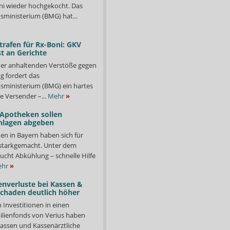
i wieder hochgekocht. Das
ministerium (BMG) hat...
trafen für Rx-Boni: GKV
t an Gerichte
er anhaltenden Verstöße gegen
g fordert das
ministerium (BMG) ein hartes
e Versender –...
Mehr
»
 Apotheken sollen
nlagen abgeben
en in Bayern haben sich für
starkgemacht. Unter dem
ucht Abkühlung – schnelle Hilfe
hr
»
enverluste bei Kassen &
Schaden deutlich höher
n Investitionen in einen
lienfonds von Verius haben
ssen und Kassenärztliche