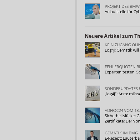
PROJEKT DES BMW
Anlaufstelle für Cy
Neuere Artikel zum 
KEIN ZUGANG OH
Log4j: Gematik wil
FEHLERQUOTEN BI
Experten testen: So
SONDERUPDATES 
„log4j“: Ärzte müs
ADHOC24 VOM 13.
Sicherheitslücke: G
Zertifikate: Der V
GEMATIK IM BMG
E-Rezept: Lauterb