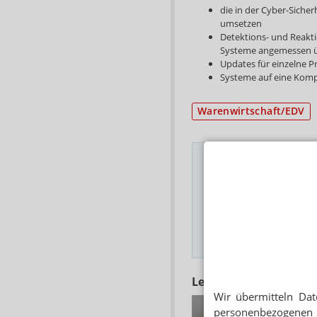
die in der Cyber-Sich
umsetzen
Detektions- und Reakti
Systeme angemessen 
Updates für einzelne P
Systeme auf eine Kom
Warenwirtschaft/EDV
Das Wichtigste des
E-MAIL ADRESSE
Hinweis
Lesen Sie auch
Wir übermitteln Dat
ZAHLEN AUS DER 
personenbezogenen 
Gematik: „Das E-Re