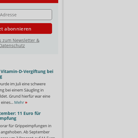
E
zt abonnieren
s zum Newsletter &
Datenschutz
Vitamin-D-Vergiftung bei
g
urde im Juli eine schwere
ng bei einem Säugling in
det. Grund hierfür war eine
eines...
Mehr
»
tember: 11 Euro für
impfung
orar für Grippeimpfungen in
d angehoben. Ab September