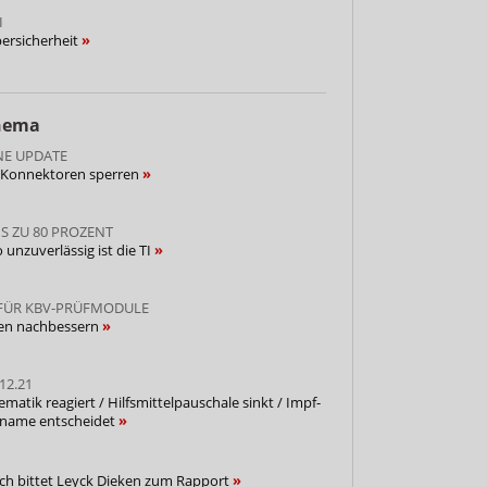
I
bersicherheit
Thema
NE UPDATE
l Konnektoren sperren
S ZU 80 PROZENT
 unzuverlässig ist die TI
FÜR KBV-PRÜFMODULE
sen nachbessern
12.21
ematik reagiert / Hilfsmittelpauschale sinkt / Impf-
orname entscheidet
ach bittet Leyck Dieken zum Rapport