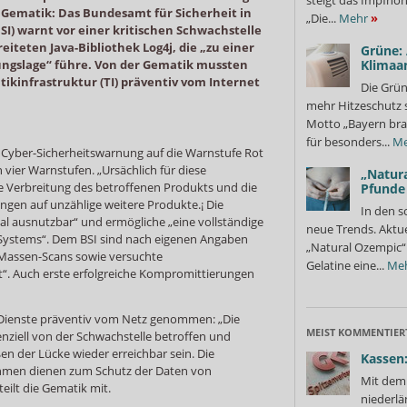
steigt das Impfhon
 Gematik: Das Bundesamt für Sicherheit in
„Die...
Mehr
»
SI) warnt vor einer kritischen Schwachstelle
reiteten Java-Bibliothek Log4j, die „zu einer
Grüne:
ngslage“ führe. Von der Gematik mussten
Klimaa
tikinfrastruktur (TI) präventiv vom Internet
Die Grün
mehr Hitzeschutz 
Motto „Bayern bra
für besonders...
Me
 Cyber-Sicherheitswarnung auf die Warnstufe Rot
 vier Warnstufen. „Ursächlich für diese
„Natura
te Verbreitung des betroffenen Produkts und die
Pfunde
en auf unzählige weitere Produkte.¡ Die
In den s
ial ausnutzbar“ und ermögliche „eine vollständige
neue Trends. Aktue
ystems“. Dem BSI sind nach eigenen Angaben
„Natural Ozempic“ 
„Massen-Scans sowie versuchte
Gelatine eine...
Me
. Auch erste erfolgreiche Kompromittierungen
Dienste präventiv vom Netz genommen: „Die
MEIST KOMMENTIER
nziell von der Schwachstelle betroffen und
n der Lücke wieder erreichbar sein. Die
Kassen:
hmen dienen zum Schutz der Daten von
Mit dem 
eilt die Gematik mit.
niederlä