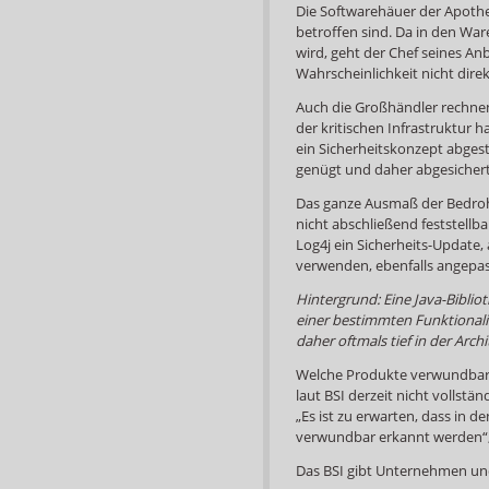
Die Softwarehäuer der Apothek
betroffen sind. Da in den Wa
wird, geht der Chef seines An
Wahrscheinlichkeit nicht direk
Auch die Großhändler rechnen
der kritischen Infrastruktur
ein Sicherheitskonzept abge
genügt und daher abgesichert 
Das ganze Ausmaß der Bedrohu
nicht abschließend feststellba
Log4j ein Sicherheits-Update, 
verwenden, ebenfalls angepa
Hintergrund: Eine Java-Biblio
einer bestimmten Funktionalit
daher oftmals tief in der Arc
Welche Produkte verwundbar si
laut BSI derzeit nicht vollstä
„Es ist zu erwarten, dass in 
verwundbar erkannt werden“, 
Das BSI gibt Unternehmen un