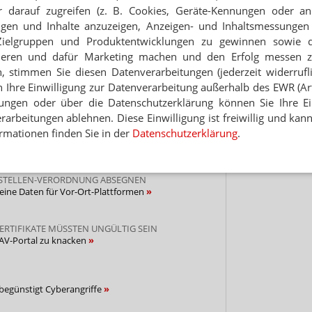
 darauf zugreifen (z. B. Cookies, Geräte-Kennungen oder an
eigen und Inhalte anzuzeigen, Anzeigen- und Inhaltsmessung
Z WINZIGER TESTZAHLEN
Zielgruppen und Produktentwicklungen zu gewinnen sowie 
 am 1. Januar fest
ieren und dafür Marketing machen und den Erfolg messen 
n, stimmen Sie diesen Datenverarbeitungen (jederzeit widerrufl
REANBIETER UND KASSEN
h Ihre Einwilligung zur Datenverarbeitung außerhalb des EWR (Art.
klagt über geringe Beteiligung
lungen oder über die Datenschutzerklärung können Sie Ihre Ein
arbeitungen ablehnen. Diese Einwilligung ist freiwillig und kann
 SPAHN UND GEMATIK
rmationen finden Sie in der
Datenschutzerklärung
.
r: Pilotprojekt gescheitert, E-Rezept abblasen!
TSTELLEN-VERORDNUNG ABSEGNEN
keine Daten für Vor-Ort-Plattformen
 ZERTIFIKATE MÜSSTEN UNGÜLTIG SEIN
DAV-Portal zu knacken
egünstigt Cyberangriffe