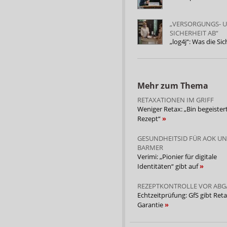
„VERSORGUNGS- U
SICHERHEIT AB“
„log4j“: Was die Si
Mehr zum Thema
RETAXATIONEN IM GRIFF
Weniger Retax: „Bin begeister
Rezept“
GESUNDHEITSID FÜR AOK U
BARMER
Verimi: „Pionier für digitale
Identitäten“ gibt auf
REZEPTKONTROLLE VOR ABG
Echtzeitprüfung: GfS gibt Reta
Garantie