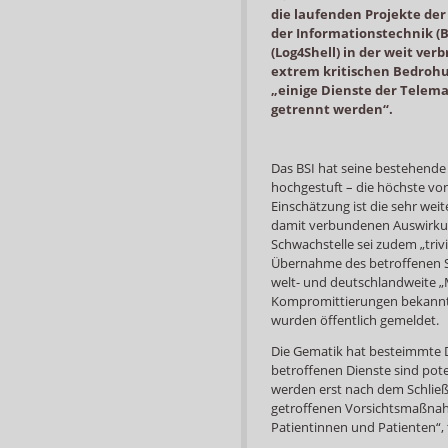
die laufenden Projekte der
der Informationstechnik (B
(Log4Shell) in der weit verb
extrem kritischen Bedrohu
„einige Dienste der Telema
getrennt werden“.
Das BSI hat seine bestehende
hochgestuft – die höchste von
Einschätzung ist die sehr wei
damit verbundenen Auswirkung
Schwachstelle sei zudem „triv
Übernahme des betroffenen S
welt- und deutschlandweite 
Kompromittierungen bekannt“
wurden öffentlich gemeldet.
Die Gematik hat besteimmte 
betroffenen Dienste sind pote
werden erst nach dem Schließe
getroffenen Vorsichtsmaßna
Patientinnen und Patienten“, t