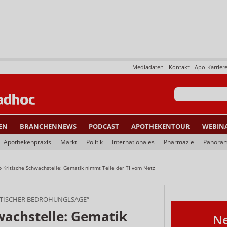
Mediadaten
Kontakt
Apo-Karrier
EN
BRANCHENNEWS
PODCAST
APOTHEKENTOUR
WEBIN
Apothekenpraxis
Markt
Politik
Internationales
Pharmazie
Panora
»
Kritische Schwachstelle: Gematik nimmt Teile der TI vom Netz
ITISCHER BEDROHUNGLSAGE“
wachstelle: Gematik
Ne