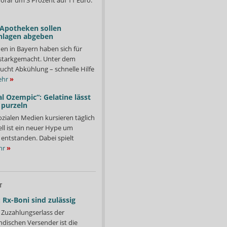
orar um 3 Prozent auf 11 Euro.
 Apotheken sollen
nlagen abgeben
en in Bayern haben sich für
starkgemacht. Unter dem
ucht Abkühlung – schnelle Hilfe
hr
»
l Ozempic“: Gelatine lässt
 purzeln
ozialen Medien kursieren täglich
ll ist ein neuer Hype um
entstanden. Dabei spielt
hr
»
T
 Rx-Boni sind zulässig
Zuzahlungserlass der
ndischen Versender ist die