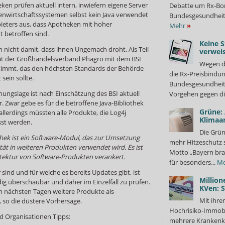
en prüfen aktuell intern, inwiefern eigene Server
Debatte um Rx-Bon
renwirtschaftssystemen selbst kein Java verwendet
Bundesgesundheits
bieters aus, dass Apotheken mit hoher
Mehr
»
t betroffen sind.
Keine S
 nicht damit, dass ihnen Ungemach droht. Als Teil
verweis
 hat der Großhandelsverband Phagro mit dem BSI
Wegen d
stimmt, das den höchsten Standards der Behörde
die Rx-Preisbindun
sein sollte.
Bundesgesundheits
ngslage ist nach Einschätzung des BSI aktuell
Vorgehen gegen di
r. Zwar gebe es für die betroffene Java-Bibliothek
Grüne:
allerdings müssten alle Produkte, die Log4j
Klimaa
sst werden.
Die Grün
thek ist ein Software-Modul, das zur Umsetzung
mehr Hitzeschutz 
ät in weiteren Produkten verwendet wird. Es ist
Motto „Bayern bra
hitektur von Software-Produkten verankert.
für besonders...
Me
nd und für welche es bereits Updates gibt, ist
Million
ndig überschaubar und daher im Einzelfall zu prüfen.
KVen: 
den nächsten Tagen weitere Produkte als
Mit ihre
so die düstere Vorhersage.
Hochrisiko-Immobi
d Organisationen Tipps:
mehrere Krankenka