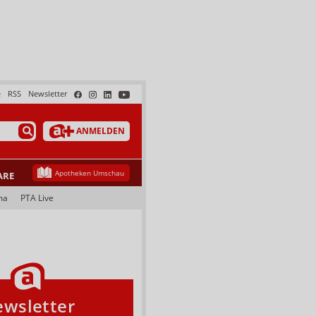
e
RSS
Newsletter
ANMELDEN
Apotheken Umschau
ARE
ma
PTA Live
wsletter