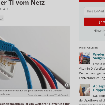
der TI vom Netz
E-MAIL ADRESS
8:54
Uhr
Jet
Hinwei
MEIST GELESEN
Wieder 
Säuglin
Erneut w
Vitamin-D-Vergiftu
Deutschland gemel
Fehlverabreichung 
Ab Sep
Grippe
nutzten Bibliothek für die Java-Software hat die Gematik
u nehmen.
Foto: shutterstock.com/ Yuri Gurevich
Das Hon
der Apotheke wir
herheitsproblem ist ein weiterer Tiefschlag für