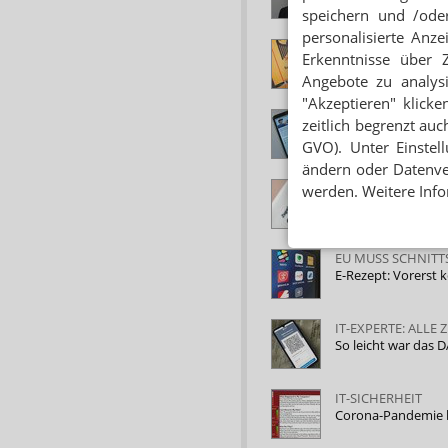
speichern und /oder
personalisierte Anz
EINFÜHRUNG TROT
Erkenntnisse über 
E-Rezept: BMG hält
Angebote zu analys
"Akzeptieren" klicke
ZU WENIG SOFTWA
zeitlich begrenzt auc
E-Rezept: Gematik 
GVO). Unter Einstel
ändern oder Datenver
AUFSTAND GEGEN
werden. Weitere Info
Ärzte und Apotheke
EU MUSS SCHNIT
E-Rezept: Vorerst 
IT-EXPERTE: ALLE
So leicht war das 
IT-SICHERHEIT
Corona-Pandemie b