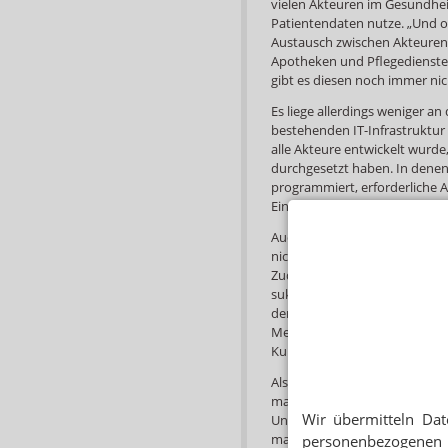
vielen Akteuren im Gesundhei
Patientendaten nutze. „Und o
Austausch zwischen Akteuren
Apotheken und Pflegediensten 
gibt es diesen noch immer nic
Es liege allerdings weniger an
bestehenden IT-Infrastruktur 
alle Akteure entwickelt wurde
durchgesetzt haben. In denen 
programmiert, erforderliche
Einzelfall müssen aber von d
Auch würden bei aktuellen Pla
nicht alle Gesundheitsdienstl
Zudem gestalte sich die Soft
sukzessiv, beispielsweise nac
der Entwicklung ein Plan aufg
Methoden sind agil, sodass S
Kundenbedürfnisse angepass
Als Apotheker könne man bei
machen. „Das ist eine Aufgabe f
Wir übermitteln Dat
Unternehmen, die Ausschreib
machen könnten: die Herausf
personenbezogenen 