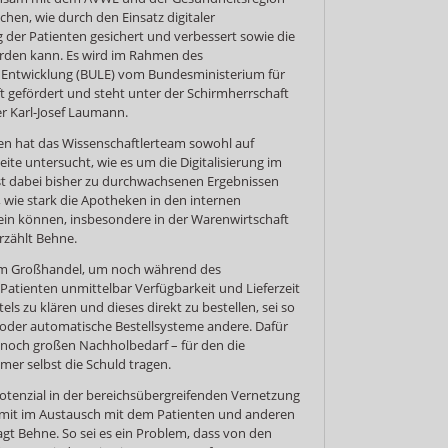
chen, wie durch den Einsatz digitaler
er Patienten gesichert und verbessert sowie die
erden kann. Es wird im Rahmen des
Entwicklung (BULE) vom Bundesministerium für
 gefördert und steht unter der Schirmherrschaft
 Karl-Josef Laumann.
en hat das Wissenschaftlerteam sowohl auf
te untersucht, wie es um die Digitalisierung im
st dabei bisher zu durchwachsenen Ergebnissen
, wie stark die Apotheken in den internen
 sein können, insbesondere in der Warenwirtschaft
rzählt Behne.
em Großhandel, um noch während des
atienten unmittelbar Verfügbarkeit und Lieferzeit
ls zu klären und dieses direkt zu bestellen, sei so
r oder automatische Bestellsysteme andere. Dafür
 noch großen Nachholbedarf – für den die
mer selbst die Schuld tragen.
potenzial in der bereichsübergreifenden Vernetzung
it im Austausch mit dem Patienten und anderen
agt Behne. So sei es ein Problem, dass von den