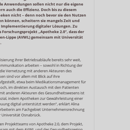
ale Anwendungen sollen nicht nur die eigene
n auch die Effizienz. Doch bis zu diesem
ken nicht – denn noch bevor sie den Nutzen
en können, scheitern sie mangels Zeit und
 Implementierung digitaler Lösungen. Zu
 Forschungsprojekt „Apotheke 2.0“, dass der
en-Lippe (AVWL) gemeinsam mit Universität
.
isierung ihrer Betriebsabläufe bereits sehr weit,
mmunikation arbeiten – sowohl in Richtung der
f die Vernetzung mit anderen Akteuren des
 sind vor allem mit Blick auf ihre
fgestellt, etwa beim Medikationsmanagement für
doch, im direkten Austausch mit den Patienten
mit anderen Akteuren des Gesundheitswesens ist
zial, indem Apotheken zur Gewährleistung einer
ung digital unterstützt werden“, erklärt Alina
tarbeiterin am Fachgebiet Unternehmensrechnung
r Universität Osnabrück.
gen Projektteams von Apotheke 2.0, dem Projekt,
insam mit dem AVWL und der Gesundheitsregion