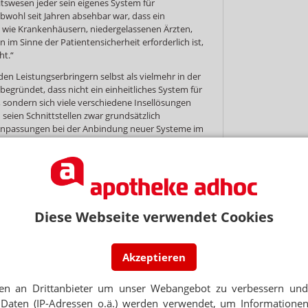
tswesen jeder sein eigenes System für
bwohl seit Jahren absehbar war, dass ein
 wie Krankenhäusern, niedergelassenen Ärzten,
im Sinne der Patientensicherheit erforderlich ist,
ht.“
 den Leistungserbringern selbst als vielmehr in der
begründet, dass nicht ein einheitliches System für
, sondern sich viele verschiedene Insellösungen
seien Schnittstellen zwar grundsätzlich
 Anpassungen bei der Anbindung neuer Systeme im
en Akteuren teuer bezahlt werden.
nungen eines einheitlichen Systems teilweise
eister wie Apotheker oder Pflegedienste beachtet.
wareentwicklung problematisch, da sie häufig noch
h dem Wasserfallmodell ablaufe – also zum Start
Diese Webseite verwendet Cookies
estellt und dann abgearbeitet wird. „Moderne
ysteme flexibel an neue Anforderungen und
t werden können.“
Akzeptieren
 solchen Versäumnissen der Softwarehäuser wenig
ür die Entwickler, für die Politik und die
en an Drittanbieter um unser Webangebot zu verbessern und 
ungen formulieren.“ Was Apotheken jedoch
orderung angehen, indem sie immer wieder neue,
Daten (IP-Adressen o.ä.) werden verwendet, um Informationen