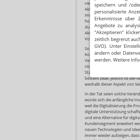
vielversprechende Vernetzung
speichern und /oder
Akteure zugehen und auf Mögl
personalisierte Anz
immer so einfach: „Um die Dig
Erkenntnisse über 
hohe Aktivierungsenergie ben
Angebote zu analys
durch einen erleichterten Pro
"Akzeptieren" klicke
Akteuren bewusst sein. „An d
Vorhaben, was wir auch bei A
zeitlich begrenzt auc
GVO). Unter Einstel
So habe sie versucht, durch e
ändern oder Datenver
Kommunikation zwischen den 
werden. Weitere Info
Versorgung von Palliativpatie
nicht in der Praxis umsetzen, 
Start fehlten. Eine Förderung
besteht zwar, jedoch ist der 
weshalb dieser Aspekt von Se
In der Tat seien solche Verä
würde sich die anfängliche In
weil die Digitalisierung die 
digitale Unterstützung schaff
und eine Alternative für digi
Kundensegment erweitert werd
neuen Technologien und Ide
immer wieder aufzeigen, dass