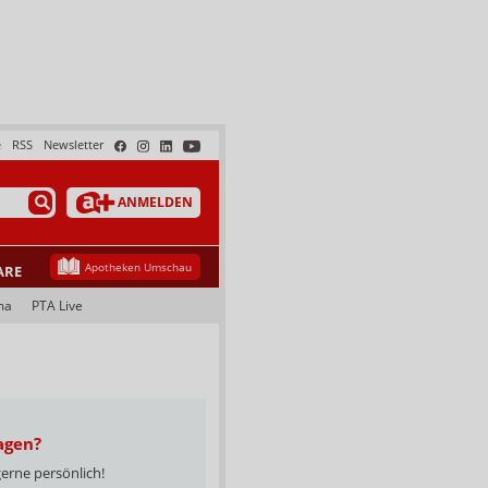
e
RSS
Newsletter
ANMELDEN
Apotheken Umschau
ARE
ma
PTA Live
agen?
gerne persönlich!