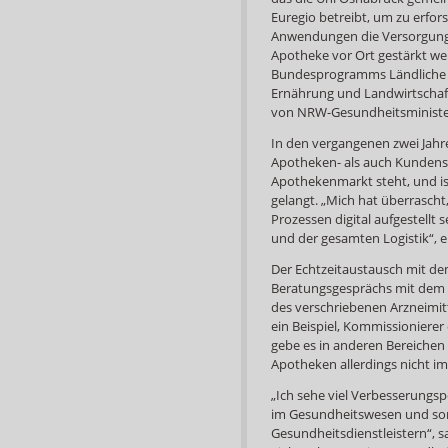
Euregio betreibt, um zu erfors
Anwendungen die Versorgung d
Apotheke vor Ort gestärkt w
Bundesprogramms Ländliche 
Ernährung und Landwirtschaft
von NRW-Gesundheitsminister
In den vergangenen zwei Jahr
Apotheken- als auch Kundensei
Apothekenmarkt steht, und i
gelangt. „Mich hat überrascht
Prozessen digital aufgestellt
und der gesamten Logistik“, e
Der Echtzeitaustausch mit d
Beratungsgesprächs mit dem P
des verschriebenen Arzneimitte
ein Beispiel, Kommissioniere
gebe es in anderen Bereichen
Apotheken allerdings nicht im
„Ich sehe viel Verbesserungs
im Gesundheitswesen und som
Gesundheitsdienstleistern“, s