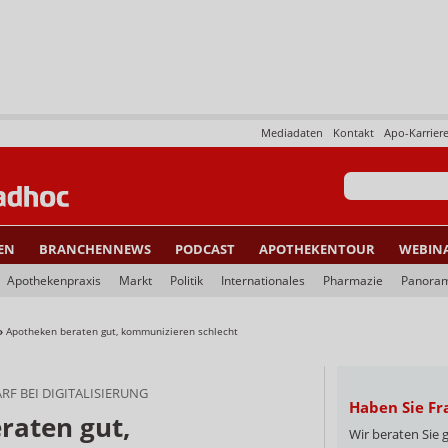
Mediadaten
Kontakt
Apo-Karrier
EN
BRANCHENNEWS
PODCAST
APOTHEKENTOUR
WEBIN
Apothekenpraxis
Markt
Politik
Internationales
Pharmazie
Panora
»
Apotheken beraten gut, kommunizieren schlecht
F BEI DIGITALISIERUNG
Haben Sie Fr
raten gut,
Wir beraten Sie 