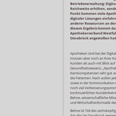
Betriebsverwaltung: Digit
Reichweite erhöhen, sonder
Punkt kommen viele Apothe
digitaler Lösungen einfahr
anderer Ressourcen an der
diesem Ergebnis kommt das
Apothekerverband Westfal
Osnabrück angestoßen hat
Apotheken sind bei der Digital
müssen aber noch an ihrer Ko
Kunden als auch mit Blick au
Gesundheitswesens. „Apotheken
Kernkompetenzen sehr gut au
die Patienten. Nach außen je
sowie in der Kommunikation 
noch viel Verbesserungspoten
kontinuierlichen Kundenbetreu
Behne, wissenschaftliche Mi
und Wirtschaftsinformatik de
Behne ist Teil des sechsköpfi
das die Uni Osnabrück geme