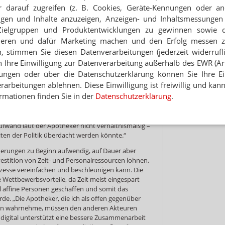
splattformen ausprobieren, auf die anderen
 darauf zugreifen (z. B. Cookies, Geräte-Kennungen oder an
ichkeiten hinweisen. Doch das sei eben nicht
eigen und Inhalte anzuzeigen, Anzeigen- und Inhaltsmessung
italisierung voranzutreiben, wird zunächst eine
Zielgruppen und Produktentwicklungen zu gewinnen sowie 
ötigt, danach aber folgt die Ressourceneinsparung
ieren und dafür Marketing machen und den Erfolg messen 
zess“, erklärt Behne. Dieser Punkt müsse den
n, stimmen Sie diesen Datenverarbeitungen (jederzeit widerrufl
em anfänglichen Mehraufwand scheitern viele
potheke 2.0 erfahren mussten.“
h Ihre Einwilligung zur Datenverarbeitung außerhalb des EWR (Art.
lungen oder über die Datenschutzerklärung können Sie Ihre Ein
ine gemeinsame Plattform, die eine vereinfachte
arbeitungen ablehnen. Diese Einwilligung ist freiwillig und kann
verschiedenen Akteuren ermöglichen sollte, die
rmationen finden Sie in der
Datenschutzerklärung
.
nten verbessern. „Das Projekt aber konnten wir
weil einigen Akteuren die Zeitressourcen für den
 für solche digital unterstützten Maßnahmen
Aufwand laut der Apotheker nicht verhältnismäßig –
iten der Politik überdacht werden könnte.“
nderungen zu Beginn aufwendig, auf Dauer aber
vestition von Zeit- und Personalressourcen lohnen,
Prozesse vereinfachen und beschleunigen kann. Die
e Wettbewerbsvorteile, da Zeit meist eingespart
tal affine Personen geschaffen und somit das
e. „Die Apotheker, die ich als offen gegenüber
en wahrnehme, müssen den anderen Akteuren
 digital unterstützt eine bessere Zusammenarbeit