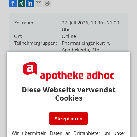
Zeitraum:
27. Juli 2026, 19:30 - 21:00
Uhr
Ort:
Online
Teilnehmergruppen:
Pharmazieingenieur:in,
Apotheker:in, PTA,
Apothekerassistent:in
Teilnahmegebühr:
kostenpflichtig
Fortbildungspunkte:
ja
Diese Webseite verwendet
•Physiologische Veränderungen Pharmakokinetik & -
dynamik
Cookies
•Beratung von OTC-Arzneimitteln für Ihre betagten
Kunden
•Ansprache & Kommunikation
Akzeptieren
•Recherche
zum Webinar
Wir übermitteln Daten an Drittanbieter um unser