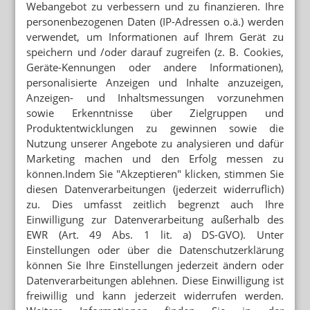
Webangebot zu verbessern und zu finanzieren. Ihre
personenbezogenen Daten (IP-Adressen o.ä.) werden
PHOENIX Pharmahandel GmbH & Co KG
verwendet, um Informationen auf Ihrem Gerät zu
speichern und /oder darauf zugreifen (z. B. Cookies,
Pfingstweidstraße 10–12
Geräte-Kennungen oder andere Informationen),
68199 Mannheim
personalisierte Anzeigen und Inhalte anzuzeigen,
Telefon: +49 (0) 621 8505 0
Anzeigen- und Inhaltsmessungen vorzunehmen
E-Mail:
sowie Erkenntnisse über Zielgruppen und
phoenixakademie@phoenix-online.de
Internet:
Produktentwicklungen zu gewinnen sowie die
http://www.PHOENIXAKADEMIE.de
Nutzung unserer Angebote zu analysieren und dafür
Marketing machen und den Erfolg messen zu
können.Indem Sie "Akzeptieren" klicken, stimmen Sie
diesen Datenverarbeitungen (jederzeit widerruflich)
zu. Dies umfasst zeitlich begrenzt auch Ihre
Newsletter
Einwilligung zur Datenverarbeitung außerhalb des
EWR (Art. 49 Abs. 1 lit. a) DS-GVO). Unter
Einstellungen oder über die Datenschutzerklärung
E-MAIL ADRESSE
können Sie Ihre Einstellungen jederzeit ändern oder
Datenverarbeitungen ablehnen. Diese Einwilligung ist
Jetzt abonnieren
freiwillig und kann jederzeit widerrufen werden.