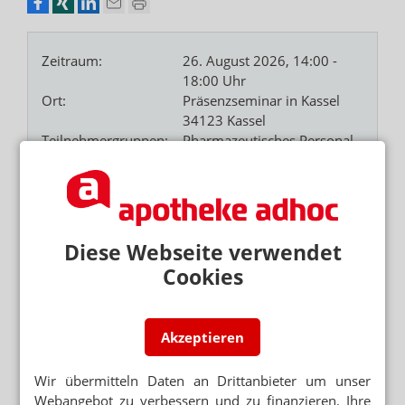
Zeitraum:
26. August 2026, 14:00 -
18:00 Uhr
Ort:
Präsenzseminar in Kassel
34123 Kassel
Teilnehmergruppen:
Pharmazeutisches Personal
Teilnahmegebühr:
kostenpflichtig
Fortbildungspunkte:
ja
In diesem halbtägigen Seminar bringen Sie Ihr
Diese Webseite verwendet
Venenwissen auf den neuesten Stand: wesentliches
Cookies
Basiswissen einschließlich richtige Rezeptabrechnung,
Warenkunde, fachgerechtes Anmessen und praktische
Pflegehinweise. Voraussetzung: Modul 1.
Akzeptieren
Mehr Infos zum Seminar
Wir übermitteln Daten an Drittanbieter um unser
AKADEMIE by Alliance Healthcare & GEHE
Webangebot zu verbessern und zu finanzieren. Ihre