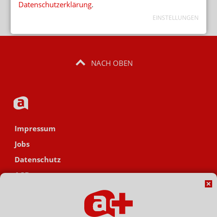
Datenschutz
Datenschutzerklärung
.
EINSTELLUNGEN
NACH OBEN
Impressum
Jobs
Datenschutz
AGB
Netiquette
Hinweisgebersystem