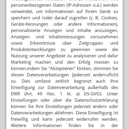
Alliance Healthcare Deutschland GmbH
personenbezogenen Daten (IP-Adressen o.ä.) werden
verwendet, um Informationen auf Ihrem Gerät zu
Pragstraße 154
speichern und /oder darauf zugreifen (z. B. Cookies,
70376 Stuttgart
Geräte-Kennungen oder andere Informationen),
Telefon: 0711 577 19 0
personalisierte Anzeigen und Inhalte anzuzeigen,
Anzeigen- und Inhaltsmessungen vorzunehmen
E-Mail:
akademie@gehe.de
sowie Erkenntnisse über Zielgruppen und
Internet:
www.gehe-akademie.de
Produktentwicklungen zu gewinnen sowie die
Nutzung unserer Angebote zu analysieren und dafür
Marketing machen und den Erfolg messen zu
können.Indem Sie "Akzeptieren" klicken, stimmen Sie
diesen Datenverarbeitungen (jederzeit widerruflich)
Newsletter
zu. Dies umfasst zeitlich begrenzt auch Ihre
Einwilligung zur Datenverarbeitung außerhalb des
EWR (Art. 49 Abs. 1 lit. a) DS-GVO). Unter
E-MAIL ADRESSE
Einstellungen oder über die Datenschutzerklärung
können Sie Ihre Einstellungen jederzeit ändern oder
Datenverarbeitungen ablehnen. Diese Einwilligung ist
Jetzt abonnieren
freiwillig und kann jederzeit widerrufen werden.
Weitere Informationen finden Sie in der
Hinweis zum Newsletter &