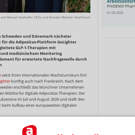
angewandten Kompressionstherapie
Arbeitszeite
AKADEMIE by Alliance Healthcare & GEHE
PHOENIX Phar
Online
26.08.2026
Kassel
01.09.2026
 und Manuel Nothelfer, CEOs und Gründer Wellster Healthtech
ch Schweden und Dänemark nächster
 für die Adipositas-Plattform GoLighter
egleitete GLP-1-Therapien mit
 und medizinischem Monitoring
ndament für erwartete Nachfragewelle durch
en
p
setzt ihren internationalen Wachstumskurs fort
ghter
künftig auch nach Frankreich. Nach dem
 Schweden erschließt das Münchner Unternehmen
n Märkte für digitale Adipositas-Therapien. Der
ukzessive im Juli und August 2026 und stellt den
t beim Aufbau einer europaweiten digitalen
n, die medizinisch als adipös gelten oder einen
 Frankreich zu den größten Adipositas-Märkten
digitale Versorgung in diesem Bereich bislang nur