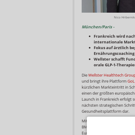
Apotheken
Opella.
03.09.2026
Nico Hribernik
München/Paris -
Frankreich wird na
internationale Markt
Fokus auf ärztlich b
Ernährungscoaching
Wellster schafft Fu
orale GLP-1-Therapi
Die
Wellster Healthtech Grou
und bringt ihre Plattform
GoLi
kürzlichen Markteintritt in
einen der größten europäische
Launch in Frankreich erfolgt s
nächsten strategischen Schrit
Gesundheitsplattform dar.
Mit rund 17 Millionen Mensche
BMI über 27 aufweisen, zählt
Europas. Gleichzeitig ist die 