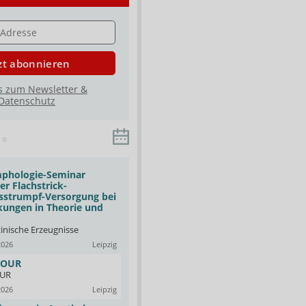
E
zt abonnieren
s zum Newsletter &
Datenschutz
mphologie-Seminar
Basis-Seminar Medizinische
r Flachstrick-
Kompressionstherapie –
strumpf-Versorgung bei
Qualifizierungsseminar
ungen in Theorie und
PHOENIX Pharmahandel GmbH & Co KG
01.09.2026
Oldenburg
nische Erzeugnisse
Fresh-up: Auffrischungskurs zur
2026
Leipzig
angewandten Kompressionstherapie
TOUR
AKADEMIE by Alliance Healthcare & GEHE
UR
02.09.2026
Dresden
2026
Leipzig
Social Media Starterclass für