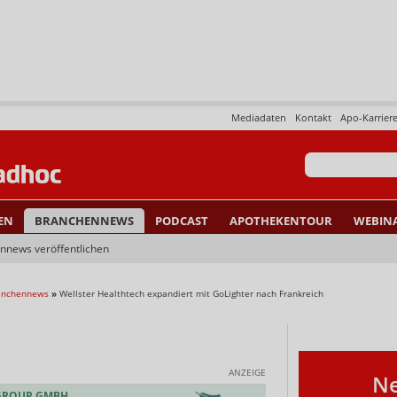
Mediadaten
Kontakt
Apo-Karrier
EN
BRANCHENNEWS
PODCAST
APOTHEKENTOUR
WEBIN
nnews veröffentlichen
ranchennews
»
Wellster Healthtech expandiert mit GoLighter nach Frankreich
ANZEIGE
Ne
 GROUP GMBH