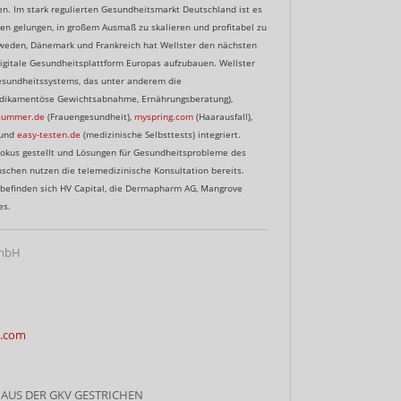
. Im stark regulierten Gesundheitsmarkt Deutschland ist es
n gelungen, in großem Ausmaß zu skalieren und profitabel zu
weden, Dänemark und Frankreich hat Wellster den nächsten
igitale Gesundheitsplattform Europas aufzubauen. Wellster
 Gesundheitssystems, das unter anderem die
ikamentöse Gewichtsabnahme, Ernährungsberatung),
ummer.de
(Frauengesundheit),
myspring.com
(Haarausfall),
 und
easy-testen.de
(medizinische Selbsttests) integriert.
Fokus gestellt und Lösungen für Gesundheitsprobleme des
nschen nutzen die telemedizinische Konsultation bereits.
befinden sich HV Capital, die Dermapharm AG, Mangrove
es.
GmbH
h.com
AUS DER GKV GESTRICHEN