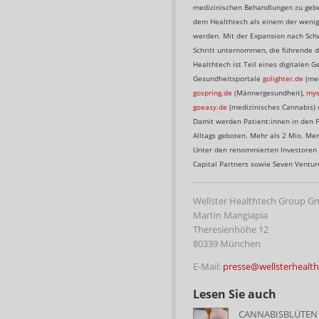
medizinischen Behandlungen zu geben
dem Healthtech als einem der wenige
werden. Mit der Expansion nach Sch
Schritt unternommen, die führende d
Healthtech ist Teil eines digitalen
Gesundheitsportale
golighter.de
(med
gospring.de
(Männergesundheit),
mys
goeasy.de
(medizinisches Cannabis)
Damit werden Patient:innen in den 
Alltags geboten. Mehr als 2 Mio. Me
Unter den renommierten Investoren 
Capital Partners sowie Seven Ventur
Wellster Healthtech Group 
Martin Mangiapia
Theresienhöhe 12
80339 München
E-Mail:
presse@wellsterhealt
Lesen Sie auch
CANNABISBLÜTEN 