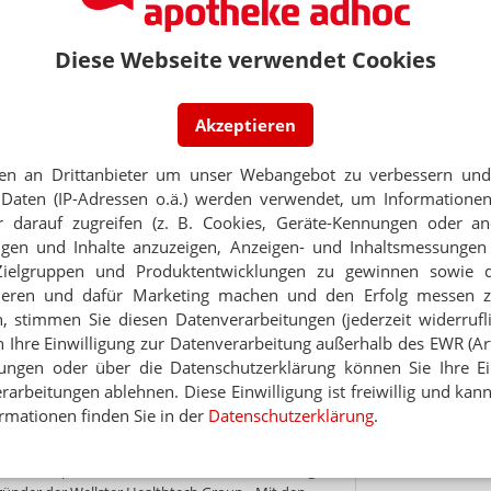
 Angebote konzentrieren sich auf Rezeptservices,
ngfristig angelegte Therapieansätze bislang kaum
Diese Webseite verwendet Cookies
trategisch hoch relevanter Markt mit enormem
r. Manuel Nothelfer, CEO und Mitgründer von
Akzeptieren
er steigt die Anzahl der Menschen mit Adipositas
nd Versorgungseinrichtungen bereits heute an ihre
en an Drittanbieter um unser Webangebot zu verbessern und 
 GoLighter bringen wir nun ein digitales
Daten (IP-Adressen o.ä.) werden verwendet, um Informationen
reich, das Patientinnen und Patienten
 darauf zugreifen (z. B. Cookies, Geräte-Kennungen oder an
 und Behandlung begleitet. Durch digitale und
eigen und Inhalte anzuzeigen, Anzeigen- und Inhaltsmessung
r Arztpraxen gezielt entlasten und gleichzeitig
n Zugang zu einer qualitativ hochwertigen
Zielgruppen und Produktentwicklungen zu gewinnen sowie 
ieren und dafür Marketing machen und den Erfolg messen 
n, stimmen Sie diesen Datenverarbeitungen (jederzeit widerrufl
uch mit Blick auf zukünftige Entwicklungen im
h Ihre Einwilligung zur Datenverarbeitung außerhalb des EWR (Art.
esonders relevant. Branchenweit wird erwartet,
lungen oder über die Datenschutzerklärung können Sie Ihre Ein
d orale Medikamente den Markt in den
arbeitungen ablehnen. Diese Einwilligung ist freiwillig und kann
 beschleunigen werden. Wellster sieht darin eine
eitig als erste vollintegrierte
rmationen finden Sie in der
Datenschutzerklärung
.
lieren.
on des Adipositas-Marktes steht noch bevor“, sagt