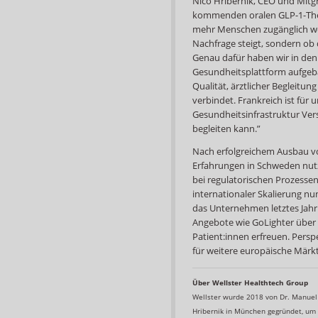
Nico Hribernik, CEO und Mitg
kommenden oralen GLP-1-Ther
mehr Menschen zugänglich wer
Nachfrage steigt, sondern ob
Genau dafür haben wir in den 
Gesundheitsplattform aufgebau
Qualität, ärztlicher Begleitu
verbindet. Frankreich ist für
Gesundheitsinfrastruktur Vers
begleiten kann.”
Nach erfolgreichem Ausbau vo
Erfahrungen in Schweden nutz
bei regulatorischen Prozessen
internationaler Skalierung nun
das Unternehmen letztes Jahr
Angebote wie GoLighter über
Patient:innen erfreuen. Persp
für weitere europäische Märkt
Über Wellster Healthtech Group
Wellster wurde 2018 von Dr. Manuel
Hribernik in München gegründet, u