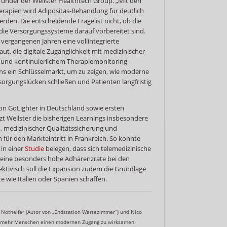
ründer der Wellster Healthtech Group. „Mit den
apien wird Adipositas-Behandlung für deutlich
den. Die entscheidende Frage ist nicht, ob die
 die Versorgungssysteme darauf vorbereitet sind.
vergangenen Jahren eine vollintegrierte
t, die digitale Zugänglichkeit mit medizinischer
ng und kontinuierlichem Therapiemonitoring
 uns ein Schlüsselmarkt, um zu zeigen, wie moderne
orgungslücken schließen und Patienten langfristig
n GoLighter in Deutschland sowie ersten
t Wellster die bisherigen Learnings insbesondere
, medizinischer Qualitätssicherung und
 für den Markteintritt in Frankreich. So konnte
 in einer
Studie
belegen, dass sich telemedizinische
 eine besonders hohe Adhärenzrate bei den
ektivisch soll die Expansion zudem die Grundlage
e wie Italien oder Spanien schaffen.
 Nothelfer (Autor von „Endstation Wartezimmer“) und Nico
m mehr Menschen einen modernen Zugang zu wirksamen