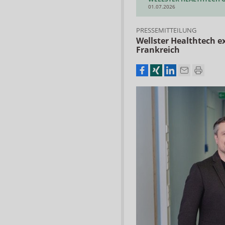
01.07.2026
PRESSEMITTEILUNG
Wellster Healthtech e
Frankreich
Basis-Seminar Medizinische
Kompressionstherapie –
Qualifizierungsseminar
PHOENIX Pharmahandel GmbH 
01.09.2026
Fresh-up: Auffrischungskurs
angewandten Kompressions
AKADEMIE by Alliance Healthcar
02.09.2026
Social Media Starterclass für