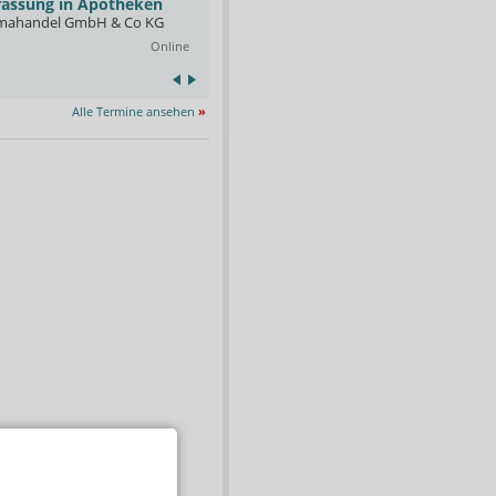
rfassung in Apotheken
Apotheken
mahandel GmbH & Co KG
Opella.
Online
03.09.2026
Online
Alle Termine ansehen
»