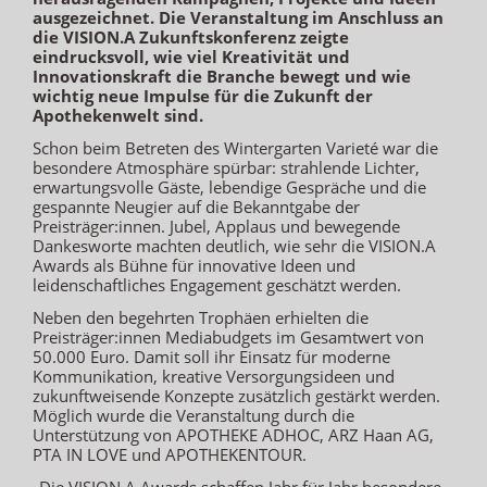
ausgezeichnet. Die Veranstaltung im Anschluss an
die VISION.A Zukunftskonferenz zeigte
eindrucksvoll, wie viel Kreativität und
Innovationskraft die Branche bewegt und wie
wichtig neue Impulse für die Zukunft der
Apothekenwelt sind.
Schon beim Betreten des Wintergarten Varieté war die
besondere Atmosphäre spürbar: strahlende Lichter,
erwartungsvolle Gäste, lebendige Gespräche und die
gespannte Neugier auf die Bekanntgabe der
Preisträger:innen. Jubel, Applaus und bewegende
Dankesworte machten deutlich, wie sehr die VISION.A
Awards als Bühne für innovative Ideen und
leidenschaftliches Engagement geschätzt werden.
Neben den begehrten Trophäen erhielten die
Preisträger:innen Mediabudgets im Gesamtwert von
50.000 Euro. Damit soll ihr Einsatz für moderne
Kommunikation, kreative Versorgungsideen und
zukunftweisende Konzepte zusätzlich gestärkt werden.
Möglich wurde die Veranstaltung durch die
Unterstützung von APOTHEKE ADHOC, ARZ Haan AG,
PTA IN LOVE und APOTHEKENTOUR.
„Die VISION.A Awards schaffen Jahr für Jahr besondere