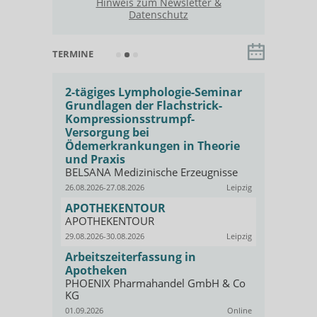
Hinweis zum Newsletter &
Datenschutz
TERMINE
 für
2-tägiges Lymphologie-Seminar
Basis-Sem
Grundlagen der Flachstrick-
Kompressi
e
Kompressionsstrumpf-
Qualifizi
Versorgung bei
PHOENIX P
KG
Ödemerkrankungen in Theorie
Offenbach
und Praxis
01.09.2026
Symptome
BELSANA Medizinische Erzeugnisse
Fresh-up:
26.08.2026-27.08.2026
Leipzig
angewan
ar
Kompress
APOTHEKENTOUR
Online
AKADEMIE b
APOTHEKENTOUR
skurs zur
GEHE
29.08.2026-30.08.2026
Leipzig
02.09.2026
Arbeitszeiterfassung in
Social Med
lthcare &
Apotheken
Apotheke
PHOENIX Pharmahandel GmbH & Co
Opella.
KG
Kassel
03.09.2026
01.09.2026
Online