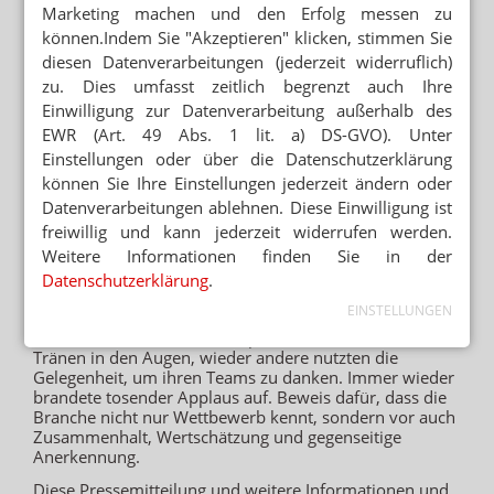
Marketing machen und den Erfolg messen zu
mit „Mut, Vision und Durchhaltevermögen in
können.Indem Sie "Akzeptieren" klicken, stimmen Sie
herausfordernden Zeiten“
diesen Datenverarbeitungen (jederzeit widerruflich)
Engagement für die Apotheke
zu. Dies umfasst zeitlich begrenzt auch Ihre
Gold: Schwanenbusch Apotheke mit „PDL-Werbung“
Einwilligung zur Datenverarbeitung außerhalb des
Silber: Stadt-Apotheke Guben mit „Seniorensport in der
EWR (Art. 49 Abs. 1 lit. a) DS-GVO). Unter
Apotheke“
Einstellungen oder über die Datenschutzerklärung
Silber: Rebecca Hoga und Christopher Bee mit „Pflege
können Sie Ihre Einstellungen jederzeit ändern oder
1x1 – Ihre Apotheke hilft!“
Bronze: Gudrun Kreutner-Reisinger mit „Apotheke neu
Datenverarbeitungen ablehnen. Diese Einwilligung ist
gelebt“
freiwillig und kann jederzeit widerrufen werden.
Weitere Informationen finden Sie in der
In einer Branche, die von zahlreichen
Apothekenschließungen, Lieferengpässen und einer
Datenschutzerklärung
.
unsicheren Gesundheitspolitik betroffen ist, wirkten die
EINSTELLUNGEN
Reaktionen der Preisträger:innen oft wie ein positiver
Lichtblick. Manche wirkten sprachlos, andere hatten
Tränen in den Augen, wieder andere nutzten die
Gelegenheit, um ihren Teams zu danken. Immer wieder
brandete tosender Applaus auf. Beweis dafür, dass die
Branche nicht nur Wettbewerb kennt, sondern vor auch
Zusammenhalt, Wertschätzung und gegenseitige
Anerkennung.
Diese Pressemitteilung und weitere Informationen und