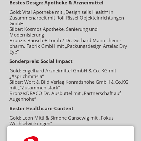
Bestes Design: Apotheke & Arzneimittel
Gold: Vital Apotheke mit „Design sells Health“ in
Zusammenarbeit mit Rolf Rissel Objekteinrichtungen
GmbH
Silber: Kosmos Apotheke, Sanierung und
Modernisierung
Bronze: Bausch + Lomb / Dr. Gerhard Mann chem.-
pharm. Fabrik GmbH mit „Packungsdesign Artelac Dry
Eye“
Sonderpreis: Social Impact
Gold: Engelhard Arzneimittel GmbH & Co. KG mit
„#sprichmitisla“
Silber: Wort & Bild Verlag Konradshöhe GmbH & Co.KG
mit „"Zusammen stark“
Bronze:
DRACO Dr. Ausbüttel mit „Partnerschaft auf
Augenhöhe“
Bester Healthcare-Content
Gold: Leon Mittl & Simone Gansewig mit „Fokus
Wechselwirkungen“
Silber: Vita Health Media GmbH mit „no stigma!“
Bronze: Antje Behrendt mit „Prävention sichtbar
machen“