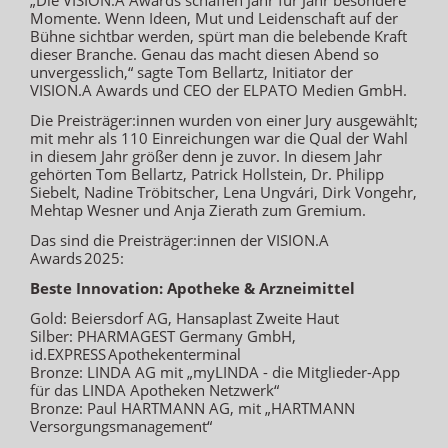
Momente. Wenn Ideen, Mut und Leidenschaft auf der
Bühne sichtbar werden, spürt man die belebende Kraft
dieser Branche. Genau das macht diesen Abend so
unvergesslich,“ sagte Tom Bellartz, Initiator der
VISION.A Awards und CEO der ELPATO Medien GmbH.
Die Preisträger:innen wurden von einer Jury ausgewählt;
mit mehr als 110 Einreichungen war die Qual der Wahl
in diesem Jahr größer denn je zuvor. In diesem Jahr
gehörten Tom Bellartz, Patrick Hollstein, Dr. Philipp
Siebelt, Nadine Tröbitscher, Lena Ungvári, Dirk Vongehr,
Mehtap Wesner und Anja Zierath zum Gremium.
Das sind die Preisträger:innen der VISION.A
Awards 2025:
Beste Innovation: Apotheke & Arzneimittel
Gold: Beiersdorf AG, Hansaplast Zweite Haut
Silber: PHARMAGEST Germany GmbH,
id.EXPRESS Apothekenterminal
Bronze: LINDA AG mit „myLINDA - die Mitglieder-App
für das LINDA Apotheken Netzwerk“
Bronze: Paul HARTMANN AG, mit „HARTMANN
Versorgungsmanagement“