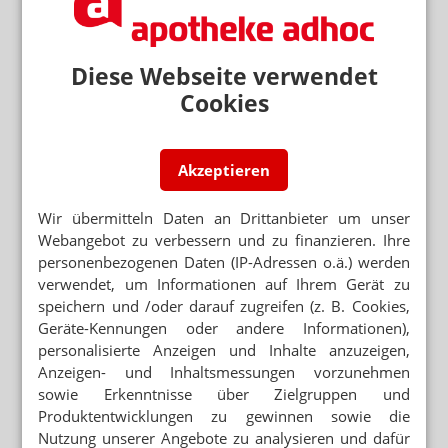
Bronze: Linden-Apotheke mit „Gesundheit mit Gesicht“
Beste Kampagne: Nachwuchs & Integration
Diese Webseite verwendet
Gold: Karl-Arnold-Schule mit „PTA Ausbildung mit
digitalem Lernen leicht gemacht“
Cookies
Silber: MediosApotheke Anike Oleski e.Kfr. mit „Aus
Vielfalt wächst Zukunft - Nachwuchs. Integration.
Wirkung.“
Bronze: PTA-Fachschule Westfalen-Lippe e.V. mit „PTA
Akzeptieren
3.0“
Bronze: Landesapothekerkammer Rheinland-Pfalz mit
Wir übermitteln Daten an Drittanbieter um unser
„Mix dir deine Zukunft“
Webangebot zu verbessern und zu finanzieren. Ihre
Beste Kampagne: Ort der Gesundheit
personenbezogenen Daten (IP-Adressen o.ä.) werden
Gold: Hayriye Polat mit „Apotheke als Ort der
verwendet, um Informationen auf Ihrem Gerät zu
Frauengesundheit“
speichern und /oder darauf zugreifen (z. B. Cookies,
Silber: Vita Health Media GmbH mit „Wechseljahre – wir
Geräte-Kennungen oder andere Informationen),
müssen reden“
personalisierte Anzeigen und Inhalte anzuzeigen,
Bronze: Adler Apotheke Schulz & Plogmann und
Pharmacists for Future mit „Hitzeschutz zur optimalen
Anzeigen- und Inhaltsmessungen vorzunehmen
Patientenversorgung in der Apotheke Vor-Ort“
sowie Erkenntnisse über Zielgruppen und
Produktentwicklungen zu gewinnen sowie die
Bester Unternehmer in Krisenzeiten
Nutzung unserer Angebote zu analysieren und dafür
Gold: Johann Strauss Apotheke Mag. pharm. Wendl KG