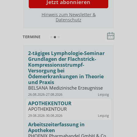
Jetzt abonnieren
Hinweis zum Newsletter &
Datenschutz
TERMINE
 für
2-tägiges Lymphologie-Seminar
Basis-Sem
Grundlagen der Flachstrick-
Kompressi
e
Kompressionsstrumpf-
Qualifizi
Versorgung bei
PHOENIX P
KG
Ödemerkrankungen in Theorie
Offenbach
und Praxis
01.09.2026
Symptome
BELSANA Medizinische Erzeugnisse
Fresh-up:
26.08.2026-27.08.2026
Leipzig
angewan
ar
Kompress
APOTHEKENTOUR
Online
AKADEMIE b
APOTHEKENTOUR
skurs zur
GEHE
29.08.2026-30.08.2026
Leipzig
02.09.2026
Arbeitszeiterfassung in
Social Med
lthcare &
Apotheken
Apotheke
PHOENIX Pharmahandel GmbH & Co