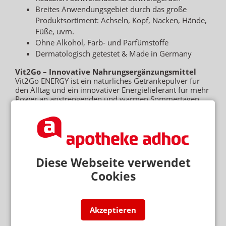
Breites Anwendungsgebiet durch das große
Produktsortiment: Achseln, Kopf, Nacken, Hände,
Füße, uvm.
Ohne Alkohol, Farb- und Parfümstoffe
Dermatologisch getestet & Made in Germany
Vit2Go – Innovative Nahrungsergänzungsmittel
Vit2Go ENERGY ist ein natürliches Getränkepulver für
den Alltag und ein innovativer Energielieferant für mehr
Power an anstrengenden und warmen Sommertagen.
Die Inhaltsstoffe des Pulvers sind ideal abgestimmt und
basieren auf wissenschaftlichen Studien.
Selbstverständlich entsprechen die
Nahrungsergänzungsmittel den höchsten
Qualitätsstandards.
Vit2Go ENERGY kombiniert die Wirkstoffe Guarana,
Diese Webseite verwendet
Ginseng, Taurin, 4 Aminosäuren und 8 B Vitamine.
Cookies
Das Wichtigste zu Vit2Go ENERGY:
Getränkepulver als natürlicher Energie Booster
Akzeptieren
Mit natürlichem Guarana (124 mg Koffein)
Mit B-Vitaminen für eine bessere Konzentration