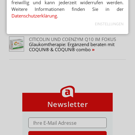
Inhalierbare Extrakte statt Blüte
freiwillig und kann jederzeit widerrufen werden.
Weitere Informationen finden Sie in der
Datenschutzerklärung
.
EURIMPHARM SETZT IMPULSE
IM PULS der Partnerschaft
EINSTELLUNGEN
CITICOLIN UND COENZYM Q10 IM FOKUS
Glaukomtherapie: Ergänzend beraten mit
COQUN® & COQUN® combo
Newsletter
E-MAIL ADRESSE