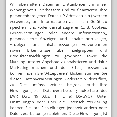
Mit Limettengeschmack dank natürlichem
Wir übermitteln Daten an Drittanbieter um unser
Limettenextrakt
Webangebot zu verbessern und zu finanzieren. Ihre
Einfache und schnelle Zubereitung – ideal auch für
personenbezogenen Daten (IP-Adressen o.ä.) werden
unterwegs
verwendet, um Informationen auf Ihrem Gerät zu
100% vegan & laktosefrei & Made in Germany
speichern und /oder darauf zugreifen (z. B. Cookies,
IFS und GMP Zertifizierung
Geräte-Kennungen oder andere Informationen),
personalisierte Anzeigen und Inhalte anzuzeigen,
Erhältlich sind die Produkte von
everdry
und
Vit2Go
bei
Anzeigen- und Inhaltsmessungen vorzunehmen
Ihrem Großhändler oder direkt bei
APO DIREKT
.
sowie Erkenntnisse über Zielgruppen und
Produktentwicklungen zu gewinnen sowie die
APO DIREKT – IMP GmbH
Nutzung unserer Angebote zu analysieren und dafür
Marketing machen und den Erfolg messen zu
Osteratherstr. 6 M
41460 Neuss
können.Indem Sie "Akzeptieren" klicken, stimmen Sie
diesen Datenverarbeitungen (jederzeit widerruflich)
Telefon: 02131 4024310
zu. Dies umfasst zeitlich begrenzt auch Ihre
Telefax: 02131 4024311
Einwilligung zur Datenverarbeitung außerhalb des
E-Mail:
info@imp-group.de
EWR (Art. 49 Abs. 1 lit. a) DS-GVO). Unter
Internet:
http://www.apo-direkt.de
Einstellungen oder über die Datenschutzerklärung
Lesen Sie auch
können Sie Ihre Einstellungen jederzeit ändern oder
Datenverarbeitungen ablehnen. Diese Einwilligung ist
CANNABISBLÜTEN AUS DER GKV GESTRICHEN