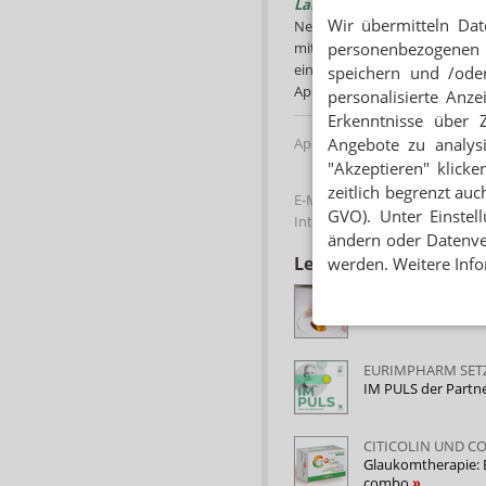
otheken
angewandten Kompressions
Laichingen -
man Glaser im 
la.
AKADEMIE by Alliance Healthcar
Wir übermitteln Dat
Neckar-Apotheke. Der Apothe
9.2026
Online
26.08.2026
mit digitalen Medien in der
personenbezogenen 
einen Innovationsschub benöt
speichern und /oder
Apotheker dabei spielt, hören
personalisierte Anz
Erkenntnisse über 
Apotheken Fachkreis
Angebote zu analys
"Akzeptieren" klicke
zeitlich begrenzt auc
E-Mail:
info@apotheken-fachk
GVO). Unter Einstel
Internet:
https://apotheken-f
ändern oder Datenver
Lesen Sie auch
werden. Weitere Info
CANNABISBLÜTEN 
Inhalierbare Extrak
EURIMPHARM SET
IM PULS der Partn
CITICOLIN UND C
Glaukomtherapie:
combo