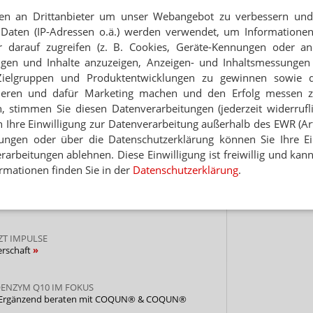
therapie
Arbeitszeiterfassung in Apotheken
Apotheken
Gespräch mit Wolfgang Kempf von der Rhein-
e & GEHE
PHOENIX Pharmahandel GmbH & Co KG
Opella.
en an Drittanbieter um unser Webangebot zu verbessern und 
ker berichtet über den Einsatz und den Umgang
Kassel
01.09.2026
Online
03.09.2026
 Kundenkommunikation. Warum die Apotheken
Daten (IP-Adressen o.ä.) werden verwendet, um Informationen
igen und welche Rolle die innere Einstellung der
 darauf zugreifen (z. B. Cookies, Geräte-Kennungen oder an
 Sie in diesem Podcast.
eigen und Inhalte anzuzeigen, Anzeigen- und Inhaltsmessung
Zielgruppen und Produktentwicklungen zu gewinnen sowie 
ieren und dafür Marketing machen und den Erfolg messen 
n, stimmen Sie diesen Datenverarbeitungen (jederzeit widerrufl
h Ihre Einwilligung zur Datenverarbeitung außerhalb des EWR (Art.
reis.de
lungen oder über die Datenschutzerklärung können Sie Ihre Ein
achkreis.de
arbeitungen ablehnen. Diese Einwilligung ist freiwillig und kann
rmationen finden Sie in der
Datenschutzerklärung
.
AUS DER GKV GESTRICHEN
te statt Blüte
ZT IMPULSE
erschaft
OENZYM Q10 IM FOKUS
 Ergänzend beraten mit COQUN® & COQUN®