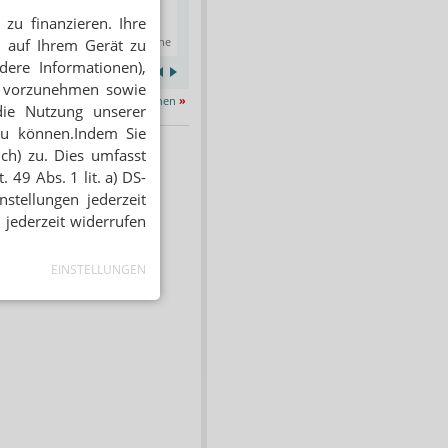
angewandten Kompressionstherapie
AKADEMIE by Alliance Healthcare & GEHE
zu finanzieren. Ihre
Online
26.08.2026
Kassel
 auf Ihrem Gerät zu
dere Informationen),
en vorzunehmen sowie
Alle Termine ansehen
»
die Nutzung unserer
zu können.Indem Sie
ich) zu. Dies umfasst
 49 Abs. 1 lit. a) DS-
stellungen jederzeit
 jederzeit widerrufen
EINSTELLUNGEN