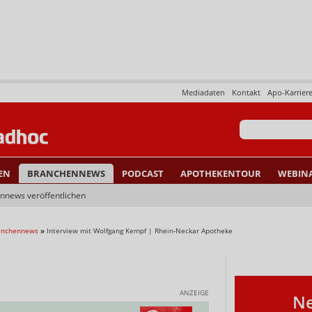
Mediadaten
Kontakt
Apo-Karrier
EN
BRANCHENNEWS
PODCAST
APOTHEKENTOUR
WEBIN
nnews veröffentlichen
ranchennews
»
Interview mit Wolfgang Kempf | Rhein-Neckar Apotheke
ANZEIGE
Ne