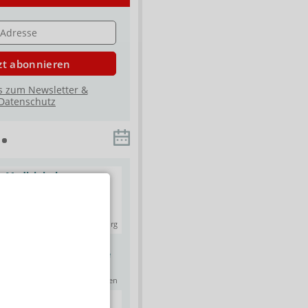
E
zt abonnieren
s zum Newsletter &
Datenschutz
r Medizinische
Aufbauseminar Experte für
therapie –
rundgestrickte
ngsseminar
Kompressionsstrümpfe
mahandel GmbH & Co KG
Compressana GmbH
Oldenburg
12.08.2026
Offenbach
ffrischungskurs zur
Clusterkopfschmerz: Symptome und
 Kompressionstherapie
Gender Pain Gap
liance Healthcare & GEHE
APOTHEKE ADHOC Webinar
Dresden
19.08.2026
Online
Starterclass für
Fresh-up: Auffrischungskurs zur