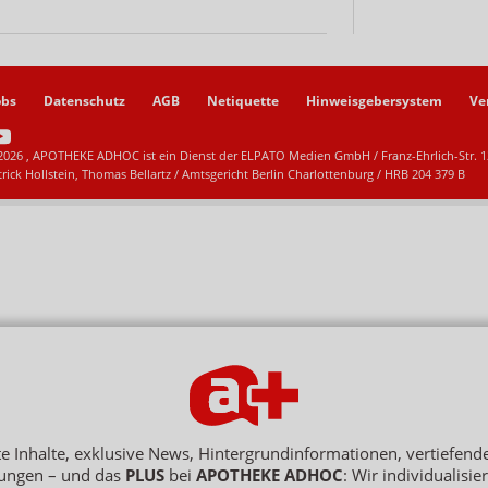
obs
Datenschutz
AGB
Netiquette
Hinweisgebersystem
Ve
2026 , APOTHEKE ADHOC ist ein Dienst der ELPATO Medien GmbH / Franz-Ehrlich-Str. 12
trick Hollstein, Thomas Bellartz / Amtsgericht Berlin Charlottenburg / HRB 204 379 B
rte Inhalte, exklusive News, Hintergrundinformationen, vertiefen
ungen – und das
PLUS
bei
APOTHEKE ADHOC
: Wir individualisie