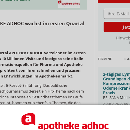
E-MAIL ADRESS
HEKE ADHOC wächst im ersten Quartal
Jet
Hinwei
rtal APOTHEKE ADHOC verzeichnet im ersten
10 Millionen Visits und festigt so seine Rolle
TERMINE
formationsquellen für Pharma und Apotheke
profitiert von ihrer schnellen und präzisen
Aufbauseminar Experte für
2-tägiges Ly
den Entwicklungen im Apothekenmarkt.
rundgestrickte
Grundlagen de
Kompressionsstrümpfe
Kompressions
l, E-Rezept-Einführung: Das politische
Ödemerkrank
& Co KG
Compressana GmbH
achjournalismus derzeit ein Hit-Thema nach dem
Praxis
Oldenburg
12.08.2026
Offenbach
tliche Interesse an Gesundheitsthemen im Laufe
BELSANA Medizi
 zur
Clusterkopfschmerz: Symptome und
en ist, boomen nun ebenfalls Themen, die den
26.08.2026-27.08.
therapie
Gender Pain Gap
ekenteams und der Verbraucher:innen betreffen.
APOTHEKEN
e & GEHE
APOTHEKE ADHOC Webinar
itgemäße Berichterstattung auf APOTHEKE
APOTHEKENTO
Dresden
19.08.2026
Online
 brennende Fragen – und wird mit hohen
29.08.2026-30.08.
s 10,1 Millionen Visits verzeichnete die Seite allein
Fresh-up: Auffrischungskurs zur