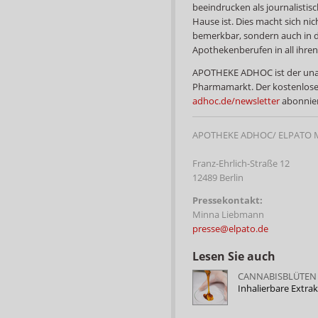
beeindrucken als journalisti
Hause ist. Dies macht sich nic
bemerkbar, sondern auch in d
Apothekenberufen in all ihren
APOTHEKE ADHOC ist der una
Pharmamarkt. Der kostenlose
adhoc.de/newsletter
abonnier
APOTHEKE ADHOC/ ELPATO 
Franz-Ehrlich-Straße 12
12489 Berlin
Pressekontakt:
Minna Liebmann
presse@elpato.de
Lesen Sie auch
CANNABISBLÜTEN 
Inhalierbare Extrak