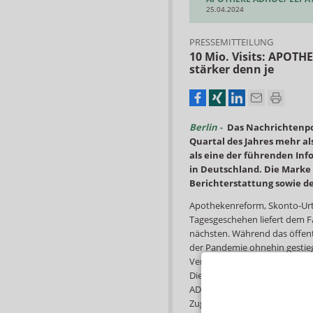
25.04.2024
PRESSEMITTEILUNG
10 Mio. Visits: APOT
stärker denn je
Berlin -
Das Nachrichtenpo
Quartal des Jahres mehr als 
als eine der führenden In
in Deutschland. Die Marke 
Basis-Seminar Medizinische
Berichterstattung sowie 
Kompressionstherapie –
Qualifizierungsseminar
Apothekenreform, Skonto-Urtei
PHOENIX Pharmahandel GmbH 
Tagesgeschehen liefert dem F
01.09.2026
nächsten. Während das öffen
Fresh-up: Auffrischungskurs
der Pandemie ohnehin gestieg
angewandten Kompressions
Versorgungsalltag der Apoth
AKADEMIE by Alliance Healthcar
Die maßgeschneiderte und ze
02.09.2026
ADHOC liefert Antworten auf
Zugriffszahlen belohnt. Mehr al
Social Media Starterclass für