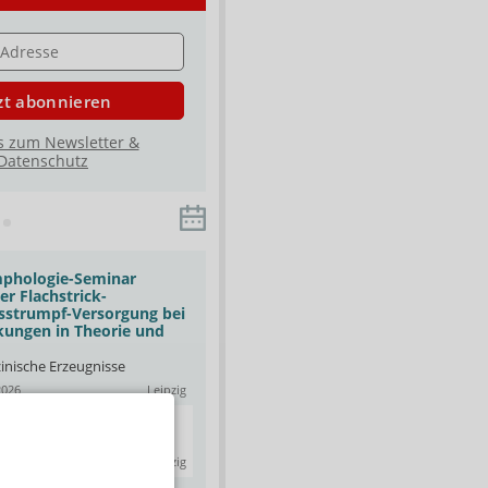
E
zt abonnieren
s zum Newsletter &
Datenschutz
mphologie-Seminar
Basis-Seminar Medizinische
r Flachstrick-
Kompressionstherapie –
strumpf-Versorgung bei
Qualifizierungsseminar
ungen in Theorie und
PHOENIX Pharmahandel GmbH & Co KG
01.09.2026
Oldenburg
nische Erzeugnisse
Fresh-up: Auffrischungskurs zur
2026
Leipzig
angewandten Kompressionstherapie
TOUR
AKADEMIE by Alliance Healthcare & GEHE
UR
02.09.2026
Dresden
2026
Leipzig
Social Media Starterclass für