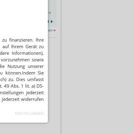
rfassung in Apotheken
Apotheken
mahandel GmbH & Co KG
Opella.
Online
03.09.2026
Online
Alle Termine ansehen
»
zu finanzieren. Ihre
 auf Ihrem Gerät zu
dere Informationen),
en vorzunehmen sowie
die Nutzung unserer
zu können.Indem Sie
ich) zu. Dies umfasst
 49 Abs. 1 lit. a) DS-
stellungen jederzeit
 jederzeit widerrufen
EINSTELLUNGEN