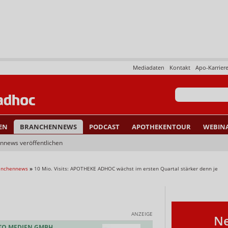
Mediadaten
Kontakt
Apo-Karrier
EN
BRANCHENNEWS
PODCAST
APOTHEKENTOUR
WEBIN
nnews veröffentlichen
ranchennews
»
10 Mio. Visits: APOTHEKE ADHOC wächst im ersten Quartal stärker denn je
ANZEIGE
Ne
TO MEDIEN GMBH