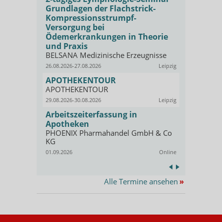
Grundlagen der Flachstrick-
Kompressi
e
Kompressionsstrumpf-
Qualifizi
Versorgung bei
PHOENIX P
KG
Ödemerkrankungen in Theorie
Offenbach
und Praxis
01.09.2026
Symptome
BELSANA Medizinische Erzeugnisse
Fresh-up:
26.08.2026-27.08.2026
Leipzig
angewan
ar
Kompress
APOTHEKENTOUR
Online
AKADEMIE b
APOTHEKENTOUR
skurs zur
GEHE
29.08.2026-30.08.2026
Leipzig
02.09.2026
Arbeitszeiterfassung in
Social Med
lthcare &
Apotheken
Apotheke
PHOENIX Pharmahandel GmbH & Co
Opella.
KG
Kassel
03.09.2026
01.09.2026
Online
Alle Termine ansehen
»