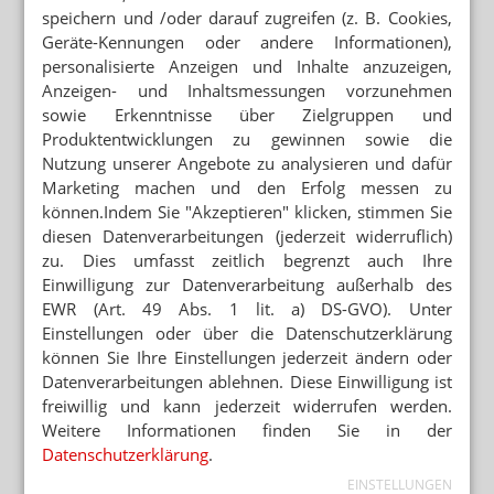
speichern und /oder darauf zugreifen (z. B. Cookies,
Klose Consulting GmbH
Geräte-Kennungen oder andere Informationen),
Rudolf-Diesel-Straße 24
personalisierte Anzeigen und Inhalte anzuzeigen,
64625 Bensheim
Anzeigen- und Inhaltsmessungen vorzunehmen
Telefon: 06251 9749430
sowie Erkenntnisse über Zielgruppen und
Produktentwicklungen zu gewinnen sowie die
E-Mail:
kontakt@apothekedigital.de
Nutzung unserer Angebote zu analysieren und dafür
Internet:
https://apothekedigital.de
Marketing machen und den Erfolg messen zu
Vertreten durch:
können.Indem Sie "Akzeptieren" klicken, stimmen Sie
Nicolas Klose
diesen Datenverarbeitungen (jederzeit widerruflich)
Lesen Sie auch
zu. Dies umfasst zeitlich begrenzt auch Ihre
Einwilligung zur Datenverarbeitung außerhalb des
CANNABISBLÜTEN AUS DER GKV GESTRICHEN
Inhalierbare Extrakte statt Blüte
EWR (Art. 49 Abs. 1 lit. a) DS-GVO). Unter
Einstellungen oder über die Datenschutzerklärung
können Sie Ihre Einstellungen jederzeit ändern oder
EURIMPHARM SETZT IMPULSE
Datenverarbeitungen ablehnen. Diese Einwilligung ist
IM PULS der Partnerschaft
freiwillig und kann jederzeit widerrufen werden.
Weitere Informationen finden Sie in der
CITICOLIN UND COENZYM Q10 IM FOKUS
Datenschutzerklärung
.
Glaukomtherapie: Ergänzend beraten mit
COQUN® & COQUN® combo
EINSTELLUNGEN