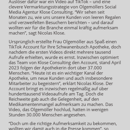
Auslöser dafür war ein Video auf TikTok – und eine
clevere Vermarktungsstrategie von Olgemöllers Social
Media Agentur Klose Consulting. “Wir sehen seit
Monaten zu, wie uns unsere Kunden von leeren Regalen
und verzweifelten Besuchern berichten – und darauf
wollten wir für die Branche einmal kräftig aufmerksam
machen”, sagt Nicolas Klose.
Ursprünglich erstellte Frau Olgemöller aus Spaß einen
TikTok Account für Ihre Schwanenbusch Apotheke, doch
nachdem die ersten Videos direkt mehrere tausend
Aufrufe erhielten, wurde es ernst. Inzwischen optimiert
das Team von Klose Consulting den Account, stand April
2023 folgen der Apothekerin dort über 37.000
Menschen. “Heute ist es ein wichtiger Kanal der
Apotheke, um neue Kunden und auch insbesondere
Mitarbeiter zu begeistern”, erklärt Nicolas Klose. Der
Account bringt es inzwischen regelmäßig auf über
hunderttausend Videoaufrufe am Tag. Doch die
Reichweite gab auch die Gelegenheit, auf den
Medikamentenmangel aufmerksam zu machen. Das
Video, das Olgemöller hochlud, hatten in wenigen
Stunden 30.000 Menschen angesehen.
“Doch um die richtige Aufmerksamkeit zu bekommen,
wollten wir damit auch in die Presse kommen”, so