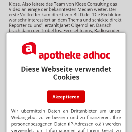
Klose. Also leitete das Team von Klose Consulting das
Video an einige der bekanntesten Medien weiter. Der
erste Volltreffer kam direkt von BILD.de: “Die Redaktion
war sehr interessiert an dem Thema und schickte direkt
Reporter zu uns”, erzählt Janet Olgemöller. Danach
brach dann der Trubel los: Fernsehteams, Radiosender
und viele weitere Zeitungen kamen in die Apotheke –
die daraus folgende Aufmerksamkeit und Sichtbarkeit
war gigantisch groß – wie auch die Sympathie.
“Und darum geht es im Kern: Kaum jemand in
Deutschland weiß wirklich, wie es Apothekern geht oder
wie es ist, in einer Apotheke zu arbeiten”, sagt Nicolas
Diese Webseite verwendet
Klose. Dafür müsse auch nicht jeder in die Bildzeitung,
Cookies
“aber die meisten Apotheker sind praktisch unsichtbar –
und wer nicht gesehen wird, bekommt auch keinen
Support oder Bewerber”. Gerade der Fachkräftemangel
sei langfristig die größte Herausforderung der Branche.
Akzeptieren
Für Apotheker, die hier aktiv werden wollen und endlich
mehr Bewerber erhalten möchten, bietet Klose
Consulting ein unverbindliches Beratungsgespräch an,
Wir übermitteln Daten an Drittanbieter um unser
in dem entsprechende Strategien erarbeitet werden.
Webangebot zu verbessern und zu finanzieren. Ihre
Mehr Infos dazu finden Apothekerinnen und Apotheker
personenbezogenen Daten (IP-Adressen o.ä.) werden
auf
www.apothekedigital.de
.
verwendet, um Informationen auf Ihrem Gerät zu