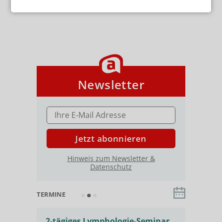
Newsletter
E-MAIL ADRESSE
Jetzt abonnieren
Hinweis zum Newsletter &
Datenschutz
TERMINE
 für
2-tägiges Lymphologie-Seminar
Basis-Sem