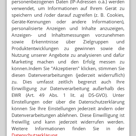
Somnolenz (Benommenheit, Schläfrigkeit); Hautausschlag, Juckreiz,
personenbezogenen Daten (IP-Adressen o.ä.) werden
Nesselsucht; Abgeschlagenheit (Mattigkeit, Erschöpfung), Schwindel- oder
verwendet, um Informationen auf Ihrem Gerät zu
Schwächegefühl (können durch die Erkrankung selbst bedingt sein).
speichern und /oder darauf zugreifen (z. B. Cookies,
axicorp Pharma GmbH, 61381 Friedrichsdorf. Stand: Oktober 2025
Geräte-Kennungen oder andere Informationen),
personalisierte Anzeigen und Inhalte anzuzeigen,
axicorp Pharma GmbH
Ein Unternehmen der Dermapharm Gruppe
Anzeigen- und Inhaltsmessungen vorzunehmen
sowie Erkenntnisse über Zielgruppen und
Marie-Curie-Str. 11
Produktentwicklungen zu gewinnen sowie die
61381 Friedrichsdorf
Nutzung unserer Angebote zu analysieren und dafür
Telefon: +49 6172 4999-0
Marketing machen und den Erfolg messen zu
Telefax: +49 61 72 4999-1500
können.Indem Sie "Akzeptieren" klicken, stimmen Sie
E-Mail:
presse.axicorp@dermapharm.com
diesen Datenverarbeitungen (jederzeit widerruflich)
Internet:
www.axicorp.dermapharm.com
zu. Dies umfasst zeitlich begrenzt auch Ihre
Einwilligung zur Datenverarbeitung außerhalb des
Lesen Sie auch
EWR (Art. 49 Abs. 1 lit. a) DS-GVO). Unter
CANNABISBLÜTEN AUS DER GKV GESTRICHEN
Einstellungen oder über die Datenschutzerklärung
Inhalierbare Extrakte statt Blüte
können Sie Ihre Einstellungen jederzeit ändern oder
Datenverarbeitungen ablehnen. Diese Einwilligung ist
EURIMPHARM SETZT IMPULSE
freiwillig und kann jederzeit widerrufen werden.
IM PULS der Partnerschaft
Weitere Informationen finden Sie in der
Datenschutzerklärung
.