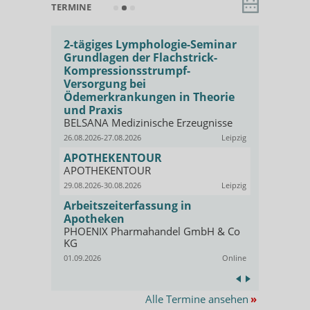
TERMINE
 für
2-tägiges Lymphologie-Seminar
Basis-Sem
Grundlagen der Flachstrick-
Kompressi
e
Kompressionsstrumpf-
Qualifizi
Versorgung bei
PHOENIX P
KG
Ödemerkrankungen in Theorie
Offenbach
und Praxis
01.09.2026
Symptome
BELSANA Medizinische Erzeugnisse
Fresh-up:
26.08.2026-27.08.2026
Leipzig
angewan
ar
Kompress
APOTHEKENTOUR
Online
AKADEMIE b
APOTHEKENTOUR
skurs zur
GEHE
29.08.2026-30.08.2026
Leipzig
02.09.2026
Arbeitszeiterfassung in
Social Med
lthcare &
Apotheken
Apotheke
PHOENIX Pharmahandel GmbH & Co
Opella.
KG
Kassel
03.09.2026
01.09.2026
Online
Alle Termine ansehen
»