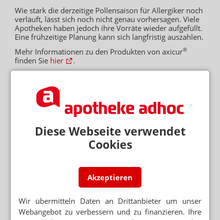
Wie stark die derzeitige Pollensaison für Allergiker noch
verläuft, lässt sich noch nicht genau vorhersagen. Viele
Apotheken haben jedoch ihre Vorräte wieder aufgefüllt.
Eine frühzeitige Planung kann sich langfristig auszahlen.
®
Mehr Informationen zu den Produkten von axicur
finden Sie
hier
.
Pflichttext
®
Azelastin axicur
1 mg/ml Nasenspray, Lösung
Wirkstoff:
Azelastinhydrochlorid Zusammensetzung: 1 ml Lösung enthält
1 mg Azelastinhydrochlorid. Jeder Sprühstoß (0,14 ml) enthält 0,14 mg
Azelastinhydrochlorid. Sonstige Bestandteile: Natriumedetat,
Diese Webseite verwendet
Hypromellose 4000, Natriummono-hydrogenphosphat-Dodecahydrat,
Citronensäure, Natriumchlorid, gereinigtes Wasser.
Anwendungsgebiete:
Cookies
Zur symptomatischen Behandlung der saisonalen allergischen Rhinitis
(Heuschnupfen) bei Erwachsenen, Jugendlichen und Kindern ab 6 Jahren.
Gegenanzeigen:
Überempfindlichkeit gegen den Wirkstoff oder einen der
sonstigen Bestandteile.
Nebenwirkungen:
Häufig:
Bitterer Geschmack
Akzeptieren
(meist aufgrund unsachgemäßer Anwendung), der zuweilen Übelkeit
verursachen kann.
Gelegentlich:
Reizung der bereits entzündlich
Wir übermitteln Daten an Drittanbieter um unser
veränderten Nasenschleimhaut (Brennen, Kribbeln), Niesen, Nasenbluten.
Webangebot zu verbessern und zu finanzieren. Ihre
Selten:
Übelkeit.
Sehr selten:
Überempfindlichkeitsreaktionen; Schwindel,