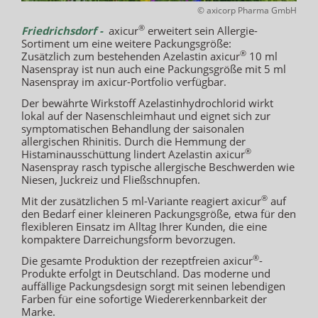
© axicorp Pharma GmbH
®
Friedrichsdorf -
axicur
erweitert sein Allergie-
Sortiment um eine weitere Packungsgröße:
®
Zusätzlich zum bestehenden Azelastin axicur
10 ml
Nasenspray ist nun auch eine Packungsgröße mit 5 ml
Nasenspray im axicur-Portfolio verfügbar.
Der bewährte Wirkstoff Azelastinhydrochlorid wirkt
lokal auf der Nasenschleimhaut und eignet sich zur
symptomatischen Behandlung der saisonalen
allergischen Rhinitis. Durch die Hemmung der
®
Histaminausschüttung lindert Azelastin axicur
Nasenspray rasch typische allergische Beschwerden wie
Niesen, Juckreiz und Fließschnupfen.
®
Mit der zusätzlichen 5 ml-Variante reagiert axicur
auf
den Bedarf einer kleineren Packungsgröße, etwa für den
flexibleren Einsatz im Alltag Ihrer Kunden, die eine
kompaktere Darreichungsform bevorzugen.
®
Die gesamte Produktion der rezeptfreien axicur
-
Produkte erfolgt in Deutschland. Das moderne und
auffällige Packungsdesign sorgt mit seinen lebendigen
Farben für eine sofortige Wiedererkennbarkeit der
Marke.