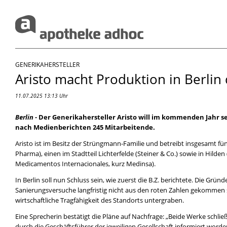
GENERIKAHERSTELLER
Aristo macht Produktion in Berlin 
11.07.2025 13:13 Uhr
Berlin -
Der Generikahersteller Aristo will im kommenden Jahr se
nach Medienberichten 245 Mitarbeitende.
Aristo ist im Besitz der Strüngmann-Familie und betreibt insgesamt fü
Pharma), einen im Stadtteil Lichterfelde (Steiner & Co.) sowie in Hi
Medicamentos Internacionales, kurz Medinsa).
In Berlin soll nun Schluss sein, wie zuerst die B.Z. berichtete. Die Gr
Sanierungsversuche langfristig nicht aus den roten Zahlen gekommen se
wirtschaftliche Tragfähigkeit des Standorts untergraben.
Eine Sprecherin bestätigt die Pläne auf Nachfrage: „Beide Werke schli
durch die Geschäftsführer der jeweiligen Gesellschaft informiert word