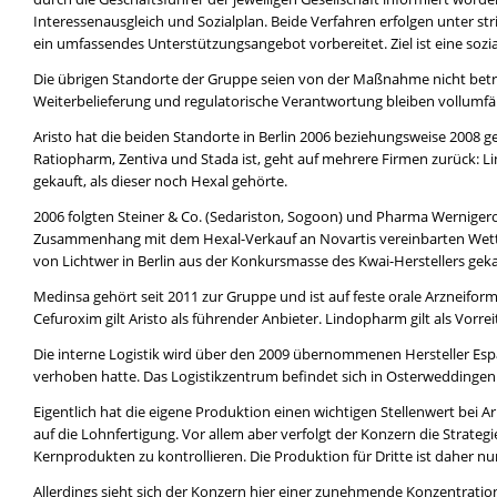
Interessenausgleich und Sozialplan. Beide Verfahren erfolgen unter st
ein umfassendes Unterstützungsangebot vorbereitet. Ziel ist eine soz
Die übrigen Standorte der Gruppe seien von der Maßnahme nicht betro
Weiterbelieferung und regulatorische Verantwortung bleiben vollumfän
Aristo hat die beiden Standorte in Berlin 2006 beziehungsweise 2008 
Ratiopharm, Zentiva und Stada ist, geht auf mehrere Firmen zurück: L
gekauft, als dieser noch Hexal gehörte.
2006 folgten Steiner & Co. (Sedariston, Sogoon) und Pharma Werniger
Zusammenhang mit dem Hexal-Verkauf an Novartis vereinbarten Wettb
von Lichtwer in Berlin aus der Konkursmasse des Kwai-Herstellers gekau
Medinsa gehört seit 2011 zur Gruppe und ist auf feste orale Arzneifor
Cefuroxim gilt Aristo als führender Anbieter. Lindopharm gilt als Vorrei
Die interne Logistik wird über den 2009 übernommenen Hersteller Esp
verhoben hatte. Das Logistikzentrum befindet sich in Osterweddinge
Eigentlich hat die eigene Produktion einen wichtigen Stellenwert bei A
auf die Lohnfertigung. Vor allem aber verfolgt der Konzern die Strate
Kernprodukten zu kontrollieren. Die Produktion für Dritte ist daher nu
Allerdings sieht sich der Konzern hier einer zunehmende Konzentrati