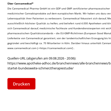
®
Über Cannamedical
Die Cannamedical Pharma GmbH ist ein GDP und GMP zertifizierter pharmazeutischer 
medizinischer Cannabisprodukte auf dem europäischen Markt. Wir haben uns dazu verpf
Lebensqualität ihrer Patienten zu verbessern. Cannamedical fokussiert sich darauf, 
ausschließlich höchster Qualität zu helfen, und beliefert rund 4.000 Apotheken und k
sich Cannamedical darauf, medizinische Fachleute und Kundendienstexperten mit wicht
pharmazeutischen Qualitätsstandards – die EU-GMP-Richtlinien (European Good Manufact
Lieferkette von Cannamedical garantiert, von der landwirtschaftlichen Erzeugung bis
gegründet und beschäftigt ca. 70 Mitarbeiter in Köln. Darüber hinaus unterhält Canna
www.cannamedical.com
.
Quellen-URL (abgerufen am 09.08.2026 - 20:06):
https://www.apotheke-adhoc.de/branchennews/alle-branchennews/b
startet-bundesweite-schmerztherapiestudie/
Drucken