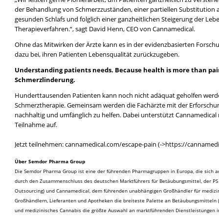
der Behandlung von Schmerzzuständen, einer partiellen Substitutio
gesunden Schlafs und folglich einer ganzheitlichen Steigerung der Leb
Therapieverfahren.“, sagt David Henn, CEO von Cannamedical.
Ohne das Mitwirken der Ärzte kann es in der evidenzbasierten Forschu
dazu bei, ihren Patienten Lebensqualität zurückzugeben.
Understanding patients needs. Because health is more than pain
Schmerzlinderung.
Hunderttausenden Patienten kann noch nicht adäquat geholfen werden.
Schmerztherapie. Gemeinsam werden die Fachärzte mit der Erforschun
nachhaltig und umfänglich zu helfen. Dabei unterstützt Cannamedical 
Teilnahme auf.
Jetzt teilnehmen:
cannamedical.com/escape-pain
Über Semdor Pharma Group
Die Semdor Pharma Group ist eine der führenden Pharmagruppen in Europa, die sich a
durch den Zusammenschluss des deutschen Marktführers für Betäubungsmittel, der PS
Outsourcing) und Cannamedical, dem führenden unabhängigen Großhändler für medizi
Großhändlern, Lieferanten und Apotheken die breiteste Palette an Betäubungsmitteln 
und medizinisches Cannabis die größte Auswahl an marktführenden Dienstleistungen i