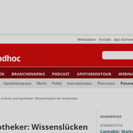
Mediadaten
Kontakt
Apo-Karrier
EN
BRANCHENNEWS
PODCAST
APOTHEKENTOUR
WEBIN
Apothekenpraxis
Markt
Politik
Internationales
Pharmazie
Panor
a
»
Ärzte und Apotheker: Wissenslücken bei Antibiotika
KOMMENTAR
otheker: Wissenslücken
KOMMENTAR
Cannabis: Warke