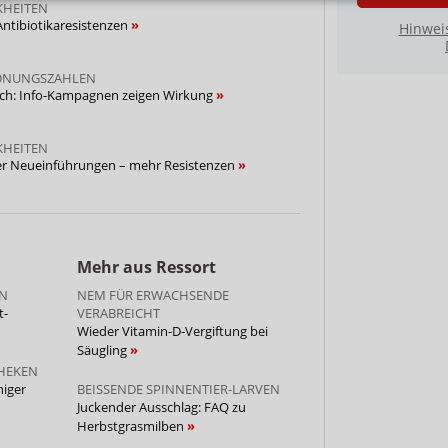
KHEITEN
ntibiotikaresistenzen
Hinwei
DNUNGSZAHLEN
uch: Info-Kampagnen zeigen Wirkung
KHEITEN
ger Neueinführungen – mehr Resistenzen
Mehr aus Ressort
EN
NEM FÜR ERWACHSENDE
t-
VERABREICHT
Wieder Vitamin-D-Vergiftung bei
Säugling
THEKEN
niger
BEISSENDE SPINNENTIER-LARVEN
Juckender Ausschlag: FAQ zu
Herbstgrasmilben