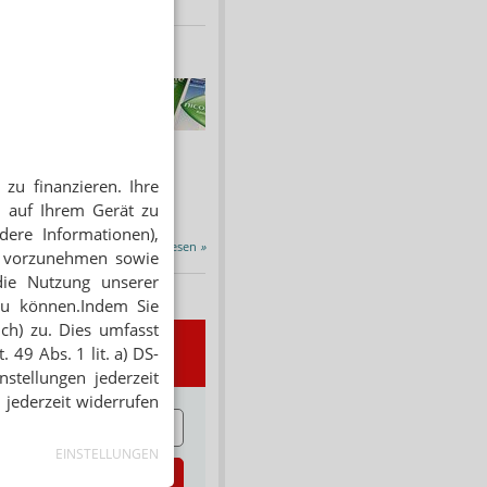
HNUNG
f Rezept
 Tabakentwöhnung
ssen erstattet.
ind nikotinhaltige nicht
zu finanzieren. Ihre
chtige Präparate sowie...
 auf Ihrem Gerät zu
dere Informationen),
Alle Porträts lesen
»
en vorzunehmen sowie
die Nutzung unserer
zu können.Indem Sie
ich) zu. Dies umfasst
wsletter
 49 Abs. 1 lit. a) DS-
stellungen jederzeit
 jederzeit widerrufen
E
EINSTELLUNGEN
zt abonnieren