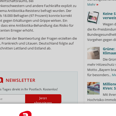
Wirtschaftsraums, bei
Mehr
»
nkenschwestern und andere Fachkräfte explizit zu
ma Antibiotika-Resistenz befragt wurden. Der
Keine S
s 18.000 Befragten (97 Prozent) konnte korrekt
verweis
ht gegen Erkältungen und Grippe wirken. Ein
Wegen d
, dass eine Antibiotika-Behandlung das Risiko für
die Rx-Preisbindun
stenten Erreger erhöht.
Bundesgesundheits
ert bei der Beantwortung der Fragen erzielten die
Vorgehen gegen di
n, Frankreich und Litauen. Deutschland folgte auf
chnitten Lettland und Estland ab.
Grüne:
Klimaa
Die Grün
mehr Hitzeschutz 
Motto „Bayern bra
für besonders...
Me
NEWSLETTER
Million
KVen: 
 Tages direkt in Ihr Postfach. Kostenlos!
Mit ihre
Jetzt
Hochrisiko-Immobi
abonnieren
mehrere Krankenka
 zum Newsletter & Datenschutz
Vereinigungen (KVe