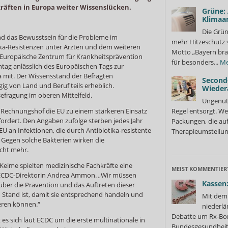
räften in Europa weiter Wissenslücken.
Grüne:
Klimaa
Die Grün
nd das Bewusstsein für die Probleme im
mehr Hitzeschutz 
a-Resistenzen unter Ärzten und dem weiteren
Motto „Bayern bra
s Europäische Zentrum für Krankheitsprävention
für besonders...
Me
tag anlässlich des Europäischen Tags zur
ka mit. Der Wissensstand der Befragten
Second
ig von Land und Beruf teils erheblich.
Wieder
efragung im oberen Mittelfeld.
Ungenutz
e Rechnungshof die EU zu einem stärkeren Einsatz
Regel entsorgt. We
ordert. Den Angaben zufolge sterben jedes Jahr
Packungen, die au
U an Infektionen, die durch Antibiotika-resistente
Therapieumstellung
 Gegen solche Bakterien wirken die
cht mehr.
Keime spielten medizinische Fachkräfte eine
MEIST KOMMENTIER
e ECDC-Direktorin Andrea Ammon. „Wir müssen
Kassen:
 über die Prävention und das Auftreten dieser
Stand ist, damit sie entsprechend handeln und
Mit dem 
eren können.“
niederlä
Debatte um Rx-Bon
es sich laut ECDC um die erste multinationale in
Bundesgesundheits