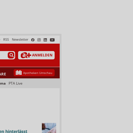
e
RSS
Newsletter
ANMELDEN
Apotheken Umschau
ARE
ama
PTA Live
n hinterlässt