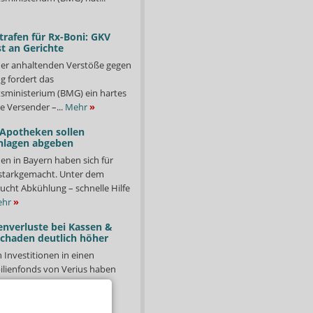
trafen für Rx-Boni: GKV
t an Gerichte
er anhaltenden Verstöße gegen
g fordert das
ministerium (BMG) ein hartes
e Versender –...
Mehr
»
 Apotheken sollen
nlagen abgeben
en in Bayern haben sich für
starkgemacht. Unter dem
ucht Abkühlung – schnelle Hilfe
hr
»
enverluste bei Kassen &
Schaden deutlich höher
n Investitionen in einen
lienfonds von Verius haben
ssen und Kassenärztliche
n)...
Mehr
»