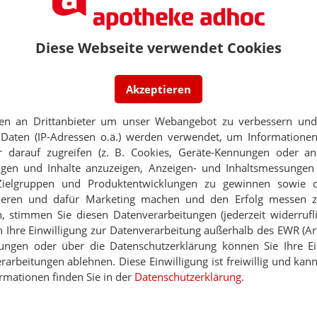
PORTRÄT
DET
Diese Webseite verwendet Cookies
hr durch antibiotikaresistente Keime
TABAKENTWÖ
FAQ: Nikotin au
SE
Arzneimittel zur
Akzeptieren
twickeln Antibiotika-Aufkleber
werden von den Ka
Verordnungsfähig s
en an Drittanbieter um unser Webangebot zu verbessern und 
verschreibungspfli
Daten (IP-Adressen o.ä.) werden verwendet, um Informationen
RORDNUNGEN
Mehr
»
lltest soll Notwendigkeit prüfen
 darauf zugreifen (z. B. Cookies, Geräte-Kennungen oder an
eigen und Inhalte anzuzeigen, Anzeigen- und Inhaltsmessung
Zielgruppen und Produktentwicklungen zu gewinnen sowie 
E
ifen bei Antibiotika
ieren und dafür Marketing machen und den Erfolg messen 
n, stimmen Sie diesen Datenverarbeitungen (jederzeit widerrufl
Ne
h Ihre Einwilligung zur Datenverarbeitung außerhalb des EWR (Art.
lungen oder über die Datenschutzerklärung können Sie Ihre Ein
Thema
arbeitungen ablehnen. Diese Einwilligung ist freiwillig und kann
E-MAIL ADRESS
TZ BEI NUTZTIEREN
rmationen finden Sie in der
Datenschutzerklärung
.
hof: Globuli statt Antibiotika
Jet