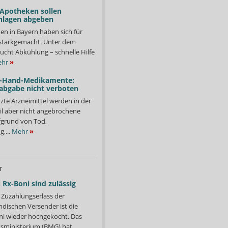
 Apotheken sollen
nlagen abgeben
en in Bayern haben sich für
starkgemacht. Unter dem
ucht Abkühlung – schnelle Hilfe
hr
»
-Hand-Medikamente:
abgabe nicht verboten
te Arzneimittel werden in der
il aber nicht angebrochene
fgrund von Tod,
,...
Mehr
»
T
 Rx-Boni sind zulässig
Zuzahlungserlass der
ndischen Versender ist die
i wieder hochgekocht. Das
ministerium (BMG) hat...