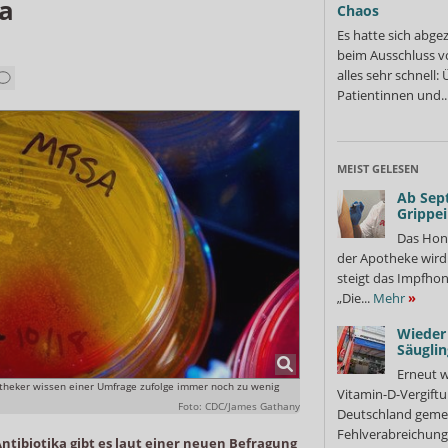
ka
Chaos
Es hatte sich abge
beim Ausschluss v
alles sehr schnell
Patientinnen und..
MEIST GELESEN
Ab Sep
Grippe
Das Hon
der Apotheke wir
steigt das Impfhon
„Die...
Mehr
»
Wieder 
Säuglin
Erneut w
otheker wissen einer Umfrage zufolge immer noch zu wenig
Vitamin-D-Vergiftu
Foto: CDC/James Gathany
Deutschland gemel
Fehlverabreichung 
tibiotika gibt es laut einer neuen Befragung