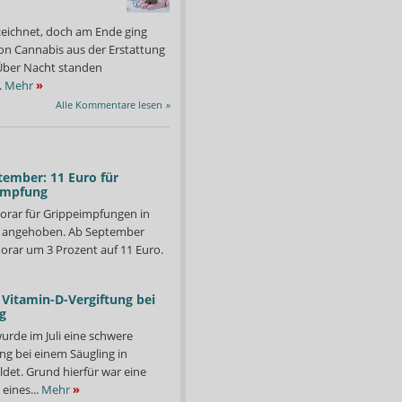
zeichnet, doch am Ende ging
on Cannabis aus der Erstattung
: Über Nacht standen
.
Mehr
»
Alle Kommentare lesen
»
tember: 11 Euro für
impfung
orar für Grippeimpfungen in
d angehoben. Ab September
orar um 3 Prozent auf 11 Euro.
Vitamin-D-Vergiftung bei
g
urde im Juli eine schwere
ng bei einem Säugling in
det. Grund hierfür war eine
eines...
Mehr
»