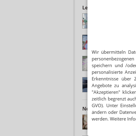
Lesen Sie auch
US-BEHÖRDE MEL
35.000 Tote pro Ja
EINNAHMEHINWEI
Apothekerinnen en
Wir übermitteln Dat
personenbezogenen 
ANTIBIOTIKA-VE
Pilotprojekt: Schne
speichern und /oder
personalisierte Anz
Erkenntnisse über 
PHARMAKONZERN
NDR: Hersteller kne
Angebote zu analys
"Akzeptieren" klicke
zeitlich begrenzt auc
GVO). Unter Einstel
Neuere Artikel zum 
ändern oder Datenver
ANTIBIOTIKAEINSA
werden. Weitere Info
Homöopathie-Bauern