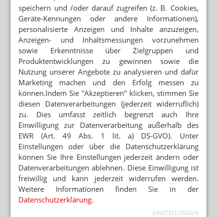
speichern und /oder darauf zugreifen (z. B. Cookies,
Geräte-Kennungen oder andere Informationen),
Mehr zum Thema
personalisierte Anzeigen und Inhalte anzuzeigen,
APP FÜR BRUSTKREBSPATIENTINNEN
Anzeigen- und Inhaltsmessungen vorzunehmen
„Wie eine Ärztin in der Handtasche“
sowie Erkenntnisse über Zielgruppen und
Produktentwicklungen zu gewinnen sowie die
NEUE ANTIKÖRPERTHERAPIEN
Nutzung unserer Angebote zu analysieren und dafür
BioCopy: KI jagt versteckte Tumorantigene
Marketing machen und den Erfolg messen zu
können.Indem Sie "Akzeptieren" klicken, stimmen Sie
POSTTRAUMATISCHE BELASTUNGSSTÖRUNG
diesen Datenverarbeitungen (jederzeit widerruflich)
Dronabinol: THC hilft bei PTBS
zu. Dies umfasst zeitlich begrenzt auch Ihre
Einwilligung zur Datenverarbeitung außerhalb des
Mehr aus Ressort
EWR (Art. 49 Abs. 1 lit. a) DS-GVO). Unter
SEMAGLUTID
Einstellungen oder über die Datenschutzerklärung
Wegovy-Tablette ab September verfügbar
können Sie Ihre Einstellungen jederzeit ändern oder
Datenverarbeitungen ablehnen. Diese Einwilligung ist
VORSICHT BEI SILYCHRISTIN ODER CHOLIN
freiwillig und kann jederzeit widerrufen werden.
Schilddrüse: DGE warnt vor NEM
Weitere Informationen finden Sie in der
Datenschutzerklärung
.
REZEPTURUMSTELLUNG
Achtung beim Ausbuchen: Verwirrung bei Alzheimer-
EINSTELLUNGEN