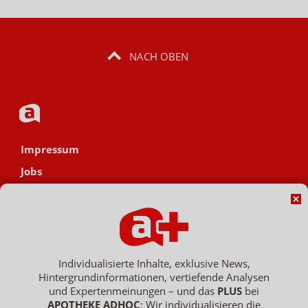
NACH OBEN
Impressum
Jobs
Datenschutz
AGB
Netiquette
Hinweisgebersystem
Individualisierte Inhalte, exklusive News,
Hintergrundinformationen, vertiefende Analysen
Vertrag widerrufen
und Expertenmeinungen – und das
PLUS
bei
APOTHEKE ADHOC
: Wir individualisieren die