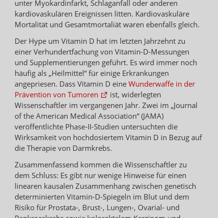
unter Myokardinfarkt, Schlaganfall oder anderen
kardiovaskulären Ereignissen litten. Kardiovaskuläre
Mortalität und Gesamtmortaliät waren ebenfalls gleich.
Der Hype um Vitamin D hat im letzten Jahrzehnt zu
einer Verhundertfachung von Vitamin-D-Messungen
und Supplementierungen geführt. Es wird immer noch
häufig als „Heilmittel“ für einige Erkrankungen
angepriesen. Dass Vitamin D eine
Wunderwaffe in der
Prävention von Tumoren
ist, widerlegten
Wissenschaftler im vergangenen Jahr. Zwei im „Journal
of the American Medical Association“ (JAMA)
veröffentlichte Phase-II-Studien untersuchten die
Wirksamkeit von hochdosiertem Vitamin D in Bezug auf
die Therapie von Darmkrebs.
Zusammenfassend kommen die Wissenschaftler zu
dem Schluss: Es gibt nur wenige Hinweise für einen
linearen kausalen Zusammenhang zwischen genetisch
determinierten Vitamin-D-Spiegeln im Blut und dem
Risiko für Prostata-, Brust-, Lungen-, Ovarial- und
Pankreaskrebs sowie kolorektalem Karzinom und