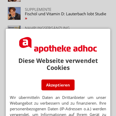
SUPPLEMENTE
Fischöl und Vitamin D: Lauterbach lobt Studie
NAHRUNGSERGÄNZUNG
Vitamin D: Warentest rehabilitiert Arzneimittel
NAHRUNGSERGÄNZUNG
Kardiovaskuläre Erkrankungen: Vitamin D
schützt nicht
Diese Webseite verwendet
Cookies
Neuere Artikel zum Thema
VERÖFFENTLICHUNG IN DIESEM JAHR
Vitamin D: Neue Leitlinie zur
Akzeptieren
Supplementierung
NAHRUNGSERGÄNZUNGSMITTEL
Wir übermitteln Daten an Drittanbieter um unser
Vitamin D: Aus dem Mangel in die
Webangebot zu verbessern und zu finanzieren. Ihre
Überdosierung
personenbezogenen Daten (IP-Adressen o.ä.) werden
verwendet, um Informationen auf Ihrem Gerät zu